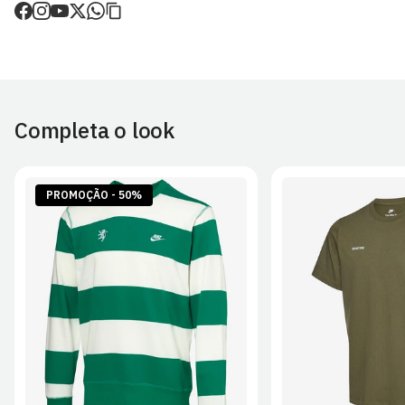
de envio.
O valor dos portes é calculado no checkout.
Devoluções
30 dias após a recepção da encomenda - aplicam-se
Termos e
Condições.
Completa o look
Artigos personalizados não podem ser devolvidos.
Para mais informações, consulta a página de
Métodos e Custos
de Envio
e
Devoluções
.
PROMOÇÃO - 50%
S
M
L
XL
2XL
S
M
L