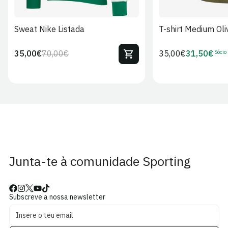
Sweat Nike Listada
T-shirt Medium Oli
Sócio
35,00€
70,00€
Preço
35,00€
31,50€
Preço
Preço
Preço
regular
regular
de
de
venda
Sócio
Junta-te à comunidade Sporting
Subscreve a nossa newsletter