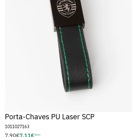
Porta-Chaves PU Laser SCP
1011027163
7,90€
7,11€
Preço
Sócio
Preço