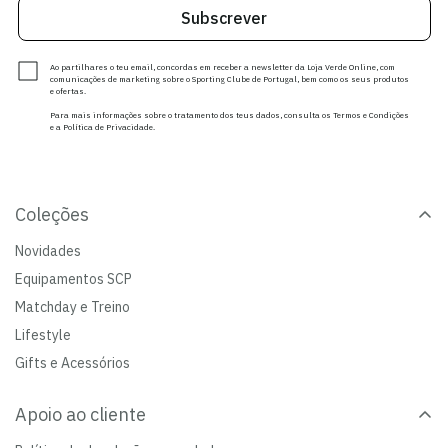
Subscrever
Ao partilhares o teu email, concordas em receber a newsletter da Loja Verde Online, com
comunicações de marketing sobre o Sporting Clube de Portugal, bem como os seus produtos
e ofertas.
Para mais informações sobre o tratamento dos teus dados, consulta os Termos e Condições
e a Política de Privacidade.
Coleções
Novidades
Equipamentos SCP
Matchday e Treino
Lifestyle
Gifts e Acessórios
Apoio ao cliente