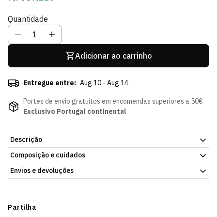
regular
de
Quantidade
Sócio
Adicionar ao carrinho
Entregue entre:
Aug 10 - Aug 14
Portes de envio gratuitos em encomendas superiores a 50€
Exclusivo Portugal continental
Descrição
Composição e cuidados
Leva o Sporting CP sempre contigo com o Porta-Chaves PU
Laser SCP. Fabricado em material PU de qualidade com o
Envios e devoluções
emblema oficial do clube gravado a laser, é durável, elegante e
perfeito para uso diário ou como presente especial para
Envios
qualquer adepto sportinguista que gosta de acessórios com
Prazo estimado de entrega varia consoante o destino e método
Partilha
acabamento distinto.