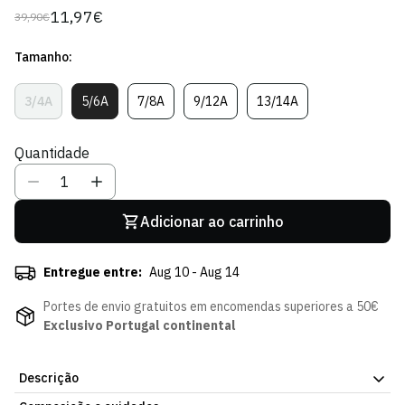
11,97€
39,90€
Preço
Preço
regular
de
Tamanho:
venda
3/4A
5/6A
7/8A
9/12A
13/14A
Variante
Variante
Variante
Variante
Variante
Esgotada
Esgotada
Esgotada
Esgotada
Esgotada
Ou
Ou
Ou
Ou
Ou
Quantidade
Indisponível
Indisponível
Indisponível
Indisponível
Indisponível
Adicionar ao carrinho
Entregue entre:
Aug 10 - Aug 14
Portes de envio gratuitos em encomendas superiores a 50€
Exclusivo Portugal continental
Descrição