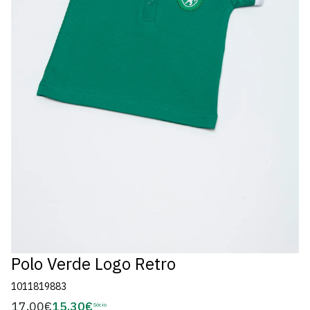
Polo Verde Logo Retro
1011819883
17,00€
15,30€
Preço
Sócio
Preço