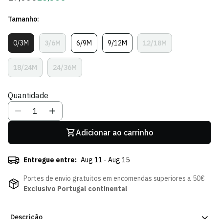
regular
de
Tamanho:
Sócio
0/3M
3/6M
6/9M
9/12M
12/18M
Variante
Variante
Variante
Variante
Variante
Esgotada
Esgotada
Esgotada
Esgotada
Esgotada
Ou
Ou
Ou
Ou
Ou
18/24M
24/36M
Variante
Variante
Indisponível
Indisponível
Indisponível
Indisponível
Indisponível
Esgotada
Esgotada
Ou
Ou
Quantidade
Indisponível
Indisponível
Adicionar ao carrinho
Entregue entre:
Aug 11 - Aug 15
Portes de envio gratuitos em encomendas superiores a 50€
Exclusivo Portugal continental
Descrição