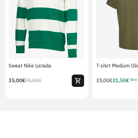
S
M
L
XL
2XL
S
M
L
Sweat Nike Listada
T-shirt Medium Oli
Sócio
35,00€
70,00€
Preço
35,00€
31,50€
Preço
Preço
Preço
regular
regular
de
de
venda
Sócio