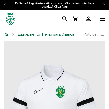
És Sócio? Regista-te e ativa os teus 10% de desconto
Tens
dúvidas? Clica Aqui
Equipamento Treino para Criança
Polo de Treino Branco Logo SCP - Criança