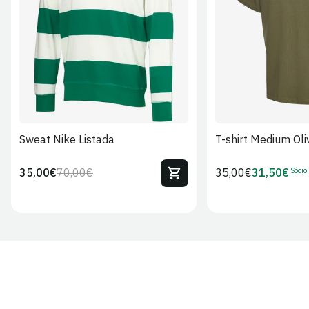
S
M
L
XL
2XL
S
M
L
Sweat Nike Listada
T-shirt Medium Oli
Sócio
35,00€
70,00€
Preço
35,00€
31,50€
Preço
Preço
Preço
regular
regular
de
de
venda
Sócio