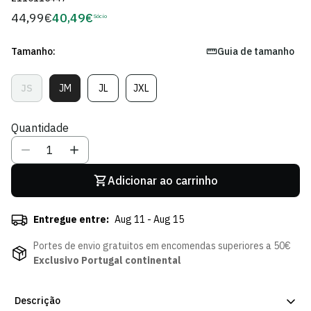
44,99€
40,49€
Preço
Sócio
Preço
regular
de
Sócio
Tamanho:
Guia de tamanho
JS
JM
JL
JXL
Variante
Variante
Variante
Variante
Esgotada
Esgotada
Esgotada
Esgotada
Ou
Ou
Ou
Ou
Quantidade
Indisponível
Indisponível
Indisponível
Indisponível
Adicionar ao carrinho
Entregue entre:
Aug 11 - Aug 15
Portes de envio gratuitos em encomendas superiores a 50€
Exclusivo Portugal continental
Descrição