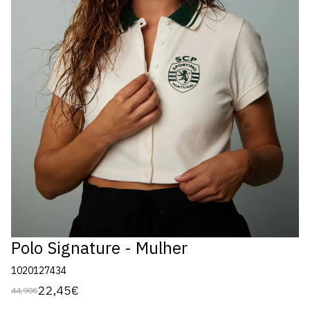
Polo Signature - Mulher
1020127434
22,45€
44,90€
Preço
Preço
regular
de