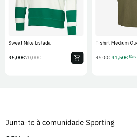
Sweat Nike Listada
T-shirt Medium Oli
Sócio
35,00€
70,00€
Preço
35,00€
31,50€
Preço
Preço
Preço
regular
regular
de
de
venda
Sócio
Junta-te à comunidade Sporting