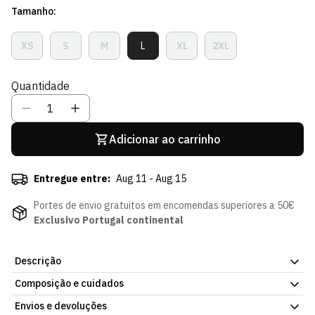
Tamanho:
venda
XS
S
M
L
XL
2XL
Variante
Variante
Variante
Variante
Variante
Variante
Esgotada
Esgotada
Esgotada
Esgotada
Esgotada
Esgotada
Ou
Ou
Ou
Ou
Ou
Ou
Quantidade
Indisponível
Indisponível
Indisponível
Indisponível
Indisponível
Indisponível
Adicionar ao carrinho
Entregue entre:
Aug 11 - Aug 15
Portes de envio gratuitos em encomendas superiores a 50€
Exclusivo Portugal continental
Descrição
Composição e cuidados
Polo Signature - Mulher, parte da coleção oficial do Sporting CP.
Tecido respirável, para dentro e fora de casa. Consulta a ficha do
Envios e devoluções
]:mt-5"""" dir=""""auto"""" data-message-author-