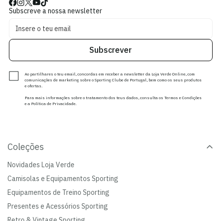
Subscreve a nossa newsletter
Subscrever
Ao partilhares o teu email, concordas em receber a newsletter da Loja Verde Online, com
comunicações de marketing sobre o Sporting Clube de Portugal, bem como os seus produtos
e ofertas.
Para mais informações sobre o tratamento dos teus dados, consulta os Termos e Condições
e a Política de Privacidade.
Coleções
Novidades Loja Verde
Camisolas e Equipamentos Sporting
Equipamentos de Treino Sporting
Presentes e Acessórios Sporting
Retro & Vintage Sporting