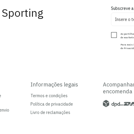
 Sporting
Subscreve a
Ao partilha
de marketin
Para mais i
de Privacid
Informações legais
Acompanha
encomenda
e
Termos e condições
Política de privacidade
envio
Livro de reclamações