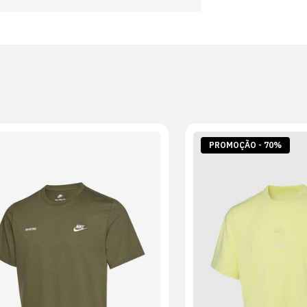
PROMOÇÃO - 70%
S
M
L
XL
2XL
S
M
L