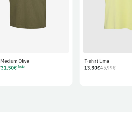
t Medium Olive
T-shirt Lima
Sócio
€
31,50€
13,80€
45,99€
Preço
Preço
Preço
r
de
regular
de
Sócio
venda