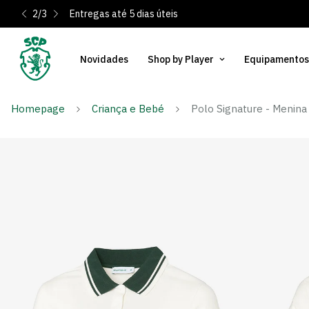
2
/
3
Entregas até 5 dias úteis
Novidades
Shop by Player
Equipamentos
Homepage
Criança e Bebé
Polo Signature - Menina