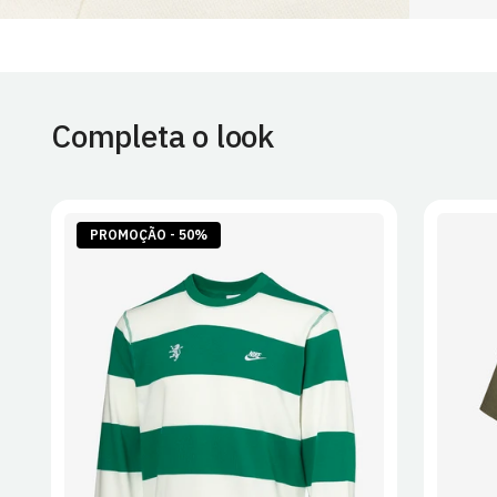
Completa o look
PROMOÇÃO - 50%
S
M
L
XL
2XL