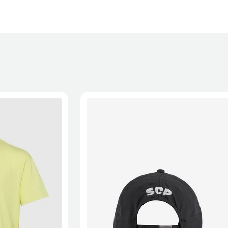
XL
2XL
S/M
M/L
L/XL