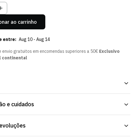
onar ao carrinho
e entre:
Aug 10 - Aug 14
e envio gratuitos em encomendas superiores a 50€
Exclusivo
l continental
e - Menina, com o design da atual coleção da Loja Verde Online.
o e cuidados
, confortável para uso prolongado. Disponível em vários tamanhos
 Online.
devoluções