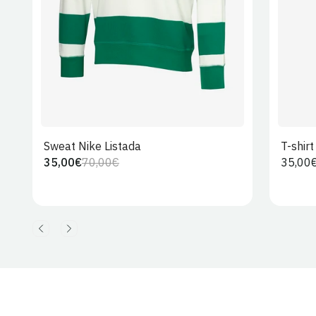
Sweat Nike Listada
T-shir
35,00€
70,00€
Preço
35,00
Preço
Preço
regula
regular
de
venda