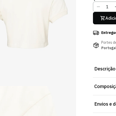
Adici
Entregu
Portes d
Portuga
Descrição
Polo Signatur
Composiçã
Tecido macio
na Loja Verde
Envios e 