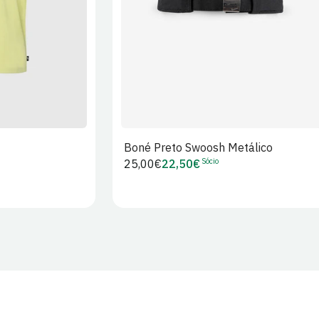
Boné Preto Swoosh Metálico
Sócio
Preço
25,00€
22,50€
Preço
regular
de
Sócio