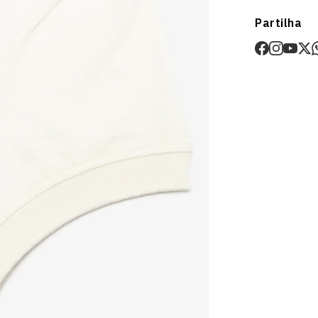
Envios
Partilha
Prazo estima
O valor dos p
Devoluções
30 dias após
Artigos pers
Para mais in
Devoluções
.