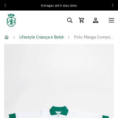
Entregas até 5 dias úteis
Lifestyle Criança e Bebé
Polo Manga Comprida Branco Logo Retro