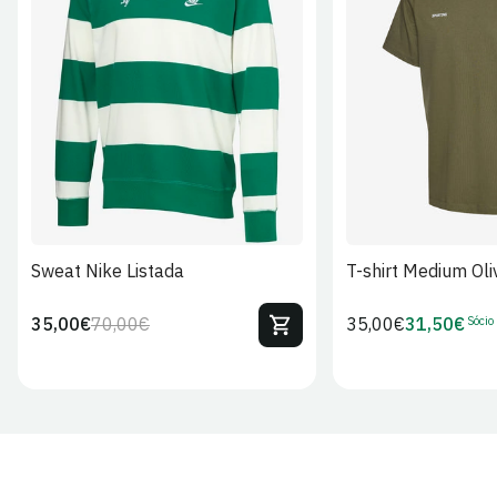
S
M
L
XL
2XL
S
M
L
Sweat Nike Listada
T-shirt Medium Oli
Sócio
35,00€
70,00€
Preço
35,00€
31,50€
Preço
Preço
Preço
regular
regular
de
de
venda
Sócio