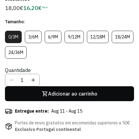
18,00€
16,20€
Preço
Sócio
Preço
regular
de
Tamanho:
Sócio
0/3M
3/6M
6/9M
9/12M
12/18M
18/24M
Variante
Variante
Variante
Variante
Variante
Variante
Esgotada
Esgotada
Esgotada
Esgotada
Esgotada
Esgotad
Ou
Ou
Ou
Ou
Ou
Ou
24/36M
Variante
Indisponível
Indisponível
Indisponível
Indisponível
Indisponível
Indispon
Esgotada
Ou
Quantidade
Indisponível
Adicionar ao carrinho
Entregue entre:
Aug 11 - Aug 15
Portes de envio gratuitos em encomendas superiores a 50€
Exclusivo Portugal continental