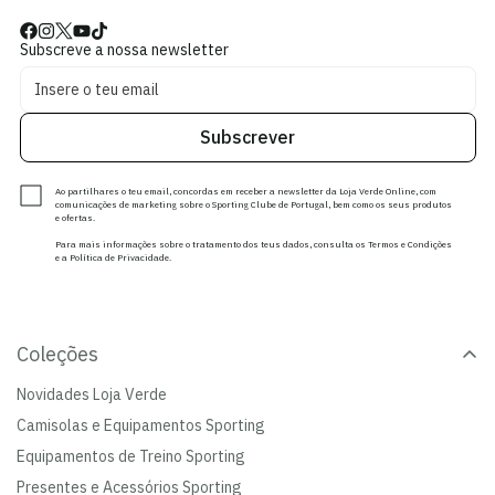
Subscreve a nossa newsletter
Subscrever
Ao partilhares o teu email, concordas em receber a newsletter da Loja Verde Online, com
comunicações de marketing sobre o Sporting Clube de Portugal, bem como os seus produtos
e ofertas.
Para mais informações sobre o tratamento dos teus dados, consulta os Termos e Condições
e a Política de Privacidade.
Coleções
Novidades Loja Verde
Camisolas e Equipamentos Sporting
Equipamentos de Treino Sporting
Presentes e Acessórios Sporting