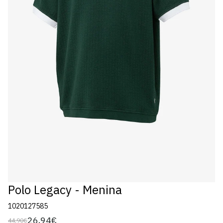
Polo Legacy - Menina
1020127585
26,94€
44,90€
Preço
Preço