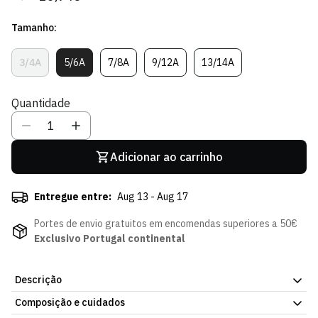
regular
de
Tamanho:
venda
3/4A
5/6A
7/8A
9/12A
13/14A
Variante
Variante
Variante
Variante
Variante
Esgotada
Esgotada
Esgotada
Esgotada
Esgotada
Ou
Ou
Ou
Ou
Ou
Quantidade
Indisponível
Indisponível
Indisponível
Indisponível
Indisponível
Adicionar ao carrinho
Entregue entre:
Aug 13 - Aug 17
Portes de envio gratuitos em encomendas superiores a 50€
Exclusivo Portugal continental
Descrição
Composição e cuidados
Descontraído e elegante, o Polo Legacy de Menina do