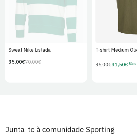
Sweat Nike Listada
T-shirt Medium Oli
35,00€
70,00€
Preço
Preço
Sócio
Preço
35,00€
31,50€
Preço
regular
de
regular
de
venda
Sócio
Junta-te à comunidade Sporting