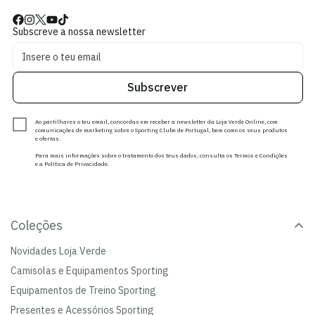
Subscreve a nossa newsletter
Subscrever
Ao partilhares o teu email, concordas em receber a newsletter da Loja Verde Online, com
comunicações de marketing sobre o Sporting Clube de Portugal, bem como os seus produtos
e ofertas.
Para mais informações sobre o tratamento dos teus dados, consulta os Termos e Condições
e a Política de Privacidade.
Coleções
Novidades Loja Verde
Camisolas e Equipamentos Sporting
Equipamentos de Treino Sporting
Presentes e Acessórios Sporting