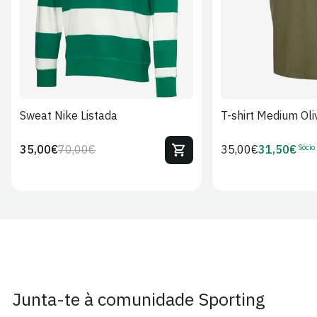
Sweat Nike Listada
T-shirt Medium Oli
Sócio
35,00€
70,00€
Preço
35,00€
31,50€
Preço
Preço
Preço
regular
regular
de
de
venda
Sócio
Junta-te à comunidade Sporting