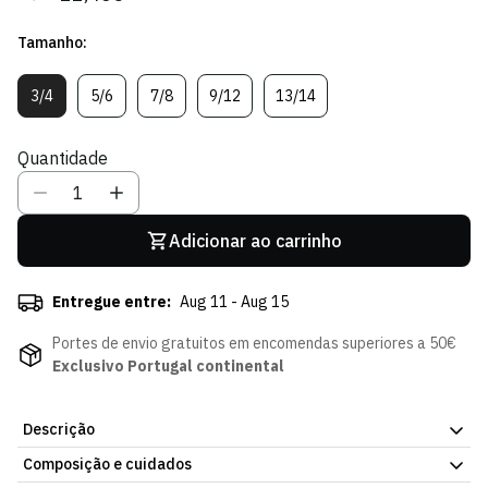
regular
de
Tamanho:
venda
3/4
5/6
7/8
9/12
13/14
Variante
Variante
Variante
Variante
Variante
Esgotada
Esgotada
Esgotada
Esgotada
Esgotada
Ou
Ou
Ou
Ou
Ou
Quantidade
Indisponível
Indisponível
Indisponível
Indisponível
Indisponível
Adicionar ao carrinho
Entregue entre:
Aug 11 - Aug 15
Portes de envio gratuitos em encomendas superiores a 50€
Exclusivo Portugal continental
Descrição
Composição e cuidados
Polo Green Stripes - Criança, peça oficial da Loja Verde Online.