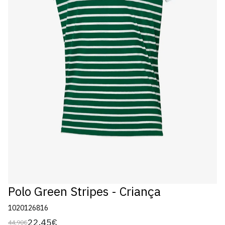
Polo Green Stripes - Criança
1020126816
22,45€
44,90€
Preço
Preço