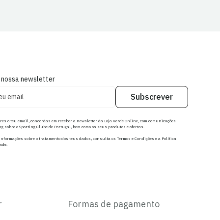
 nossa newsletter
Subscrever
res o teu email, concordas em receber a newsletter da Loja Verde Online, com comunicações
g sobre o Sporting Clube de Portugal, bem como os seus produtos e ofertas.
nformações sobre o tratamento dos teus dados, consulta os Termos e Condições e a Política
ade.
r
Formas de pagamento