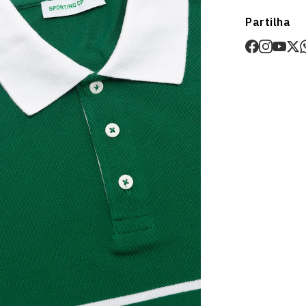
Envios
Partilha
Prazo estima
O valor dos p
Devoluções
30 dias após
Artigos pers
Para mais in
Devoluções
.