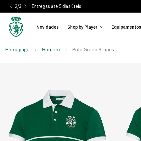
2
/
3
Entregas até 5 dias úteis
Novidades
Shop by Player
Equipamentos
Homepage
Homem
Polo Green Stripes