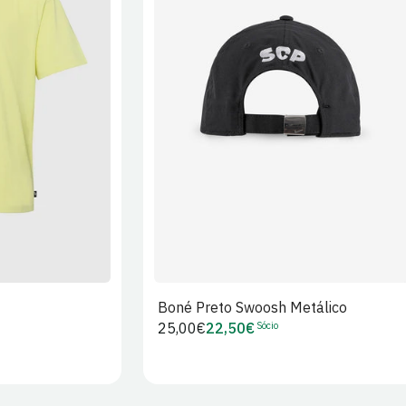
XL
2XL
S/M
M/L
L/XL
Boné Preto Swoosh Metálico
Sócio
Preço
25,00€
22,50€
Preço
regular
de
Sócio