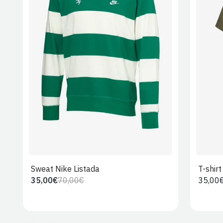
S
M
L
XL
2XL
Sweat Nike Listada
T-shir
35,00€
70,00€
Preço
35,00
Preço
Preço
regula
regular
de
venda