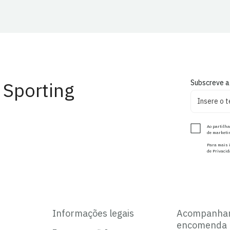
 Sporting
Subscreve a
Ao partilha
de marketin
Para mais i
de Privacid
Informações legais
Acompanha
encomenda