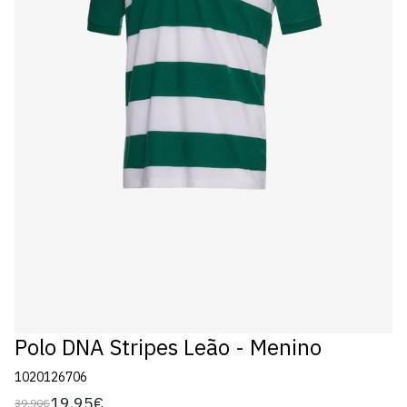
Polo DNA Stripes Leão - Menino
1020126706
19,95€
39,90€
Preço
Preço