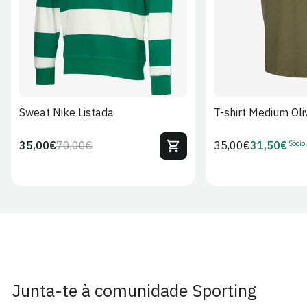
Sweat Nike Listada
T-shirt Medium Oli
Sócio
35,00€
70,00€
Preço
35,00€
31,50€
Preço
Preço
Preço
regular
regular
de
de
venda
Sócio
Junta-te à comunidade Sporting