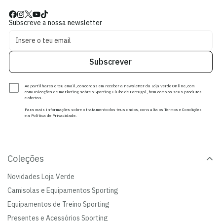
Subscreve a nossa newsletter
Subscrever
Ao partilhares o teu email, concordas em receber a newsletter da Loja Verde Online, com
comunicações de marketing sobre o Sporting Clube de Portugal, bem como os seus produtos
e ofertas.
Para mais informações sobre o tratamento dos teus dados, consulta os Termos e Condições
e a Política de Privacidade.
Coleções
Novidades Loja Verde
Camisolas e Equipamentos Sporting
Equipamentos de Treino Sporting
Presentes e Acessórios Sporting