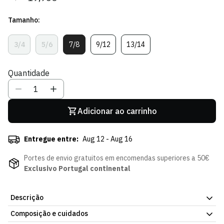
regular
de
Tamanho:
venda
3/4
5/6
7/8
9/12
13/14
Variante
Variante
Variante
Variante
Variante
Esgotada
Esgotada
Esgotada
Esgotada
Esgotada
Ou
Ou
Ou
Ou
Ou
Quantidade
Indisponível
Indisponível
Indisponível
Indisponível
Indisponível
Adicionar ao carrinho
Entregue entre:
Aug 12 - Aug 16
Portes de envio gratuitos em encomendas superiores a 50€
Exclusivo Portugal continental
Descrição
Composição e cuidados
O Polo DNA Stripes Leão de Menino traz o clássico listado do