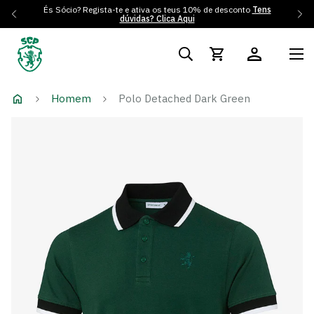
És Sócio? Regista-te e ativa os teus 10% de desconto
Tens
dúvidas? Clica Aqui
Homem
Polo Detached Dark Green