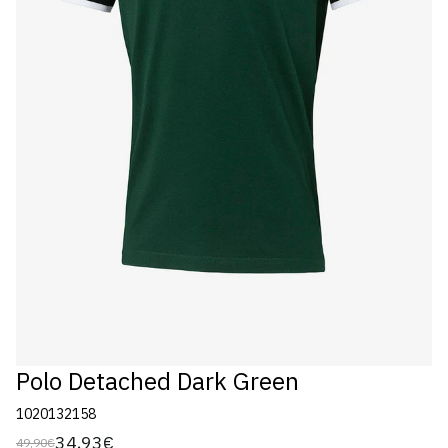
Polo Detached Dark Green
1020132158
34,93€
49,90€
Preço
Preço