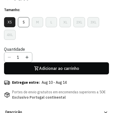
regular
de
Tamanho:
venda
XS
S
M
L
XL
2XL
3XL
Variante
Variante
Variante
Variante
Variante
Variante
Variante
Esgotada
Esgotada
Esgotada
Esgotada
Esgotada
Esgotada
Esgotada
Ou
Ou
Ou
Ou
Ou
Ou
Ou
4XL
Variante
Indisponível
Indisponível
Indisponível
Indisponível
Indisponível
Indisponível
Indisponíve
Esgotada
Ou
Quantidade
Indisponível
Adicionar ao carrinho
Entregue entre:
Aug 10 - Aug 14
Portes de envio gratuitos em encomendas superiores a 50€
Exclusivo Portugal continental
Descrição