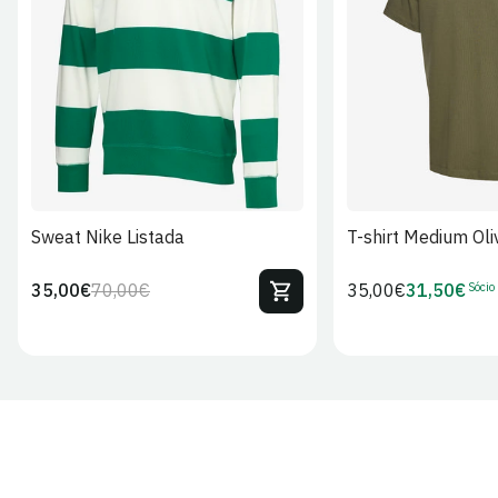
S
M
L
XL
2XL
S
M
L
Sweat Nike Listada
T-shirt Medium Oli
Sócio
35,00€
70,00€
Preço
35,00€
31,50€
Preço
Preço
Preço
regular
regular
de
de
venda
Sócio