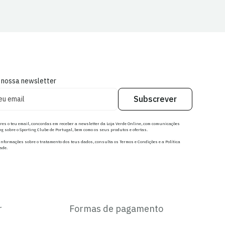
 nossa newsletter
Subscrever
res o teu email, concordas em receber a newsletter da Loja Verde Online, com comunicações
g sobre o Sporting Clube de Portugal, bem como os seus produtos e ofertas.
nformações sobre o tratamento dos teus dados, consulta os Termos e Condições e a Política
ade.
r
Formas de pagamento