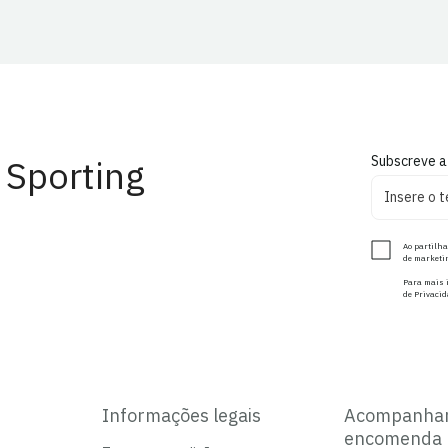
 Sporting
Subscreve a
Ao partilha
de marketin
Para mais i
de Privacid
Informações legais
Acompanha
encomenda