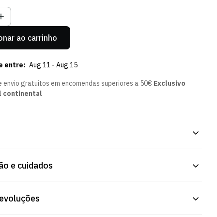
el
disponível
Indisponível
Indisponível
Indisponível
Indisponível
Indisponível
Indisponível
onar ao carrinho
e entre:
Aug 11 - Aug 15
e envio gratuitos em encomendas superiores a 50€
Exclusivo
l continental
ck Dark Green. Peça simples, pensada para o dia a dia. Tecido
o e cuidados
o a diferentes estações do ano. Já disponível na Loja Verde
devoluções