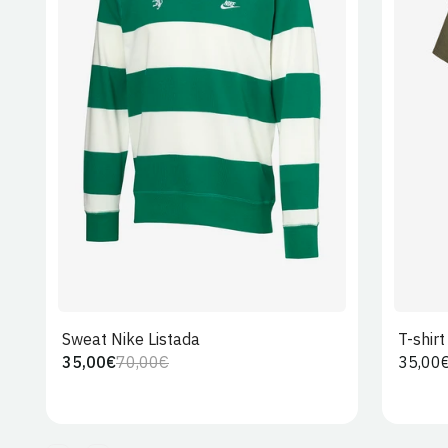
S
M
L
XL
2XL
Sweat Nike Listada
T-shir
35,00€
70,00€
Preço
35,00
Preço
Preço
regula
regular
de
venda