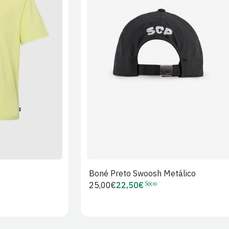
XL
2XL
S/M
M/L
L/XL
Boné Preto Swoosh Metálico
Sócio
Preço
25,00€
22,50€
Preço
regular
de
Sócio