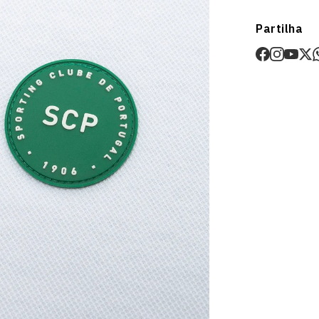
Envios
Partilha
Prazo estima
O valor dos p
Devoluções
30 dias após
Artigos pers
Para mais in
Devoluções
.