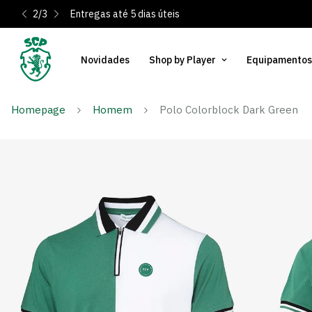
2
/
3
Entregas até 5 dias úteis
Novidades
Shop by Player
Equipamentos
Homepage
Homem
Polo Colorblock Dark Green