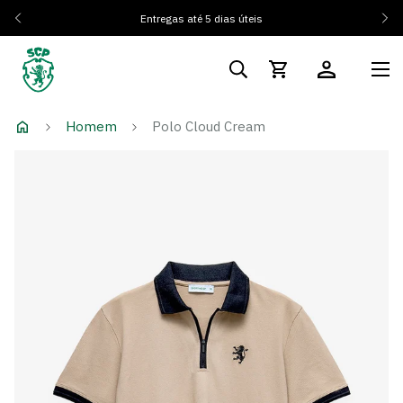
Entregas até 5 dias úteis
Homem
Polo Cloud Cream