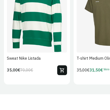
S
M
L
XL
2XL
S
M
L
Sweat Nike Listada
T-shirt Medium Oli
Sócio
35,00€
70,00€
Preço
35,00€
31,50€
Preço
Preço
Preço
regular
regular
de
de
venda
Sócio