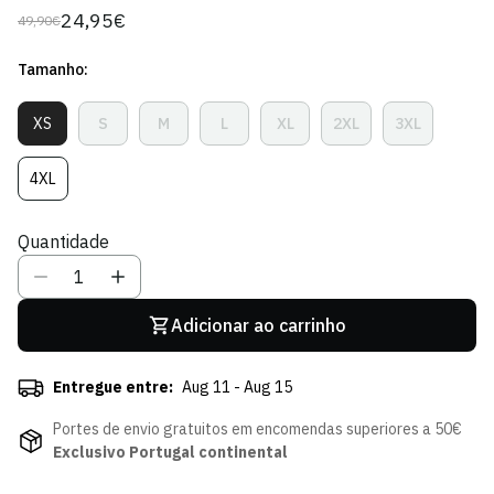
24,95€
49,90€
Preço
Preço
regular
de
Tamanho:
venda
XS
S
M
L
XL
2XL
3XL
Variante
Variante
Variante
Variante
Variante
Variante
Variante
Esgotada
Esgotada
Esgotada
Esgotada
Esgotada
Esgotada
Esgotada
Ou
Ou
Ou
Ou
Ou
Ou
Ou
4XL
Variante
Indisponível
Indisponível
Indisponível
Indisponível
Indisponível
Indisponível
Indisponíve
Esgotada
Ou
Quantidade
Indisponível
Adicionar ao carrinho
Entregue entre:
Aug 11 - Aug 15
Portes de envio gratuitos em encomendas superiores a 50€
Exclusivo Portugal continental