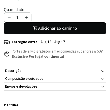
regular
de
Quantidade
Sócio
Adicionar ao carrinho
Entregue entre:
Aug 13 - Aug 17
Portes de envio gratuitos em encomendas superiores a 50€
Exclusivo Portugal continental
Descrição
Composição e cuidados
Pin metálico com o emblema oficial do Sporting CP. Um acessório
discreto e elegante para mostrares o teu orgulho leão em
Envios e devoluções
qualquer ocasião, no casaco, na mochila ou onde quiseres.
Material metálico de qualidade, fecho seguro e acabamento
Envios
cuidado. Perfeito como prenda para qualquer adepto ou para
Prazo estimado de entrega varia consoante o destino e método
Partilha
começares a tua coleção de pins do clube.