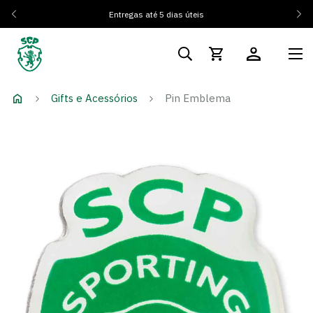
Entregas até 5 dias úteis
Gifts e Acessórios
Pin Emblema