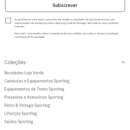
Subscrever
Ao partilhares o teu email, concordas em receber a newsletter da Loja Verde Online, com
comunicações de marketing sobre o Sporting Clube de Portugal, bem como os seus produtos
e ofertas.
Para mais informações sobre o tratamento dos teus dados, consulta os Termos e Condições
e a Política de Privacidade.
Coleções
Novidades Loja Verde
Camisolas e Equipamentos Sporting
Equipamentos de Treino Sporting
Presentes e Acessórios Sporting
Retro & Vintage Sporting
Lifestyle Sporting
Saldos Sporting