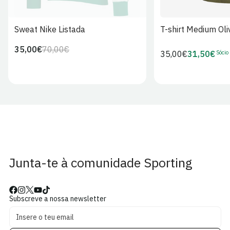
Sweat Nike Listada
T-shirt Medium Oli
35,00€
70,00€
Preço
Preço
Sócio
Preço
35,00€
31,50€
Preço
regular
de
regular
de
venda
Sócio
Junta-te à comunidade Sporting
Subscreve a nossa newsletter