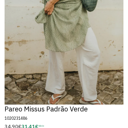
Pareo Missus Padrão Verde
1020231486
34,90€
31,41€
Preço
Sócio
Preço