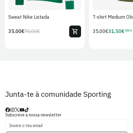
Sweat Nike Listada
T-shirt Medium Oli
Sócio
35,00€
70,00€
Preço
35,00€
31,50€
Preço
Preço
Preço
regular
regular
de
de
venda
Sócio
Junta-te à comunidade Sporting
Subscreve a nossa newsletter