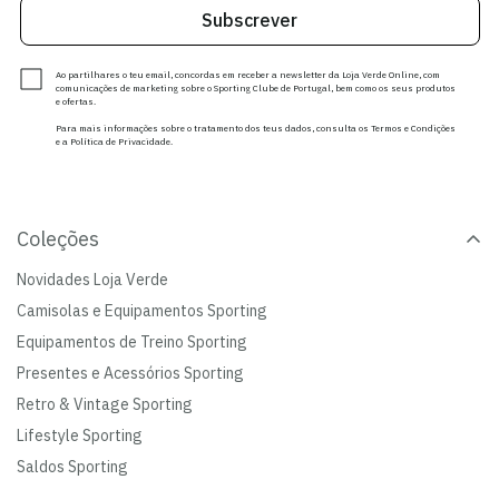
Subscrever
Ao partilhares o teu email, concordas em receber a newsletter da Loja Verde Online, com
comunicações de marketing sobre o Sporting Clube de Portugal, bem como os seus produtos
e ofertas.
Para mais informações sobre o tratamento dos teus dados, consulta os Termos e Condições
e a Política de Privacidade.
Coleções
Novidades Loja Verde
Camisolas e Equipamentos Sporting
Equipamentos de Treino Sporting
Presentes e Acessórios Sporting
Retro & Vintage Sporting
Lifestyle Sporting
Saldos Sporting