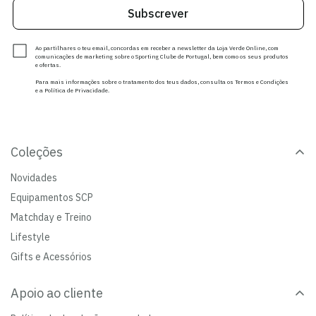
Subscrever
Ao partilhares o teu email, concordas em receber a newsletter da Loja Verde Online, com
comunicações de marketing sobre o Sporting Clube de Portugal, bem como os seus produtos
e ofertas.
Para mais informações sobre o tratamento dos teus dados, consulta os Termos e Condições
e a Política de Privacidade.
Coleções
Novidades
Equipamentos SCP
Matchday e Treino
Lifestyle
Gifts e Acessórios
Apoio ao cliente