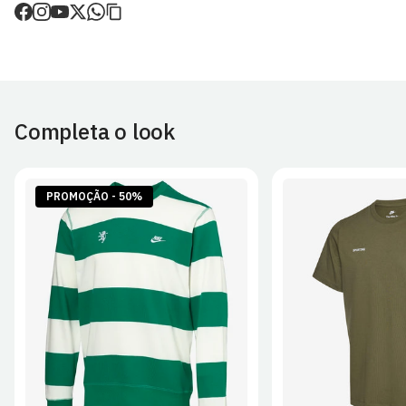
de envio.
O valor dos portes é calculado no checkout.
Devoluções
30 dias após a recepção da encomenda - aplicam-se
Termos e
Condições.
Completa o look
Artigos personalizados não podem ser devolvidos.
Para mais informações, consulta a página de
Métodos e Custos
de Envio
e
Devoluções
.
PROMOÇÃO - 50%
S
M
L
XL
2XL
S
M
L