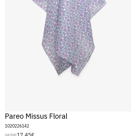
Pareo Missus Floral
1020226142
17,45€
34,90€
Preço
Preço