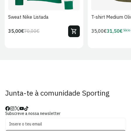
Sweat Nike Listada
T-shirt Medium Oli
Sócio
35,00€
70,00€
Preço
35,00€
31,50€
Preço
Preço
Preço
regular
regular
de
de
venda
Sócio
Junta-te à comunidade Sporting
Subscreve a nossa newsletter