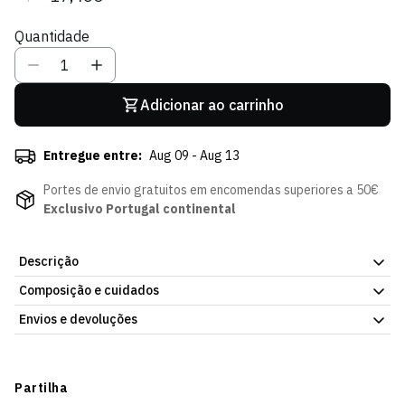
regular
de
Quantidade
venda
Adicionar ao carrinho
Entregue entre:
Aug 09 - Aug 13
Portes de envio gratuitos em encomendas superiores a 50€
Exclusivo Portugal continental
Descrição
Composição e cuidados
Pareo Missus Floral, com o emblema do Sporting Clube de
Portugal. Peça simples de integrar em qualquer divisão da casa.
Envios e devoluções
Envio para Portugal e para o estrangeiro.
Envios
Prazo estimado de entrega varia consoante o destino e método
Partilha