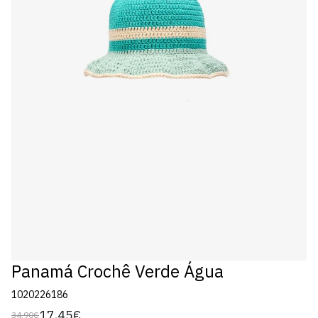
Panamá Crochê Verde Água
1020226186
17,45€
34,90€
Preço
Preço