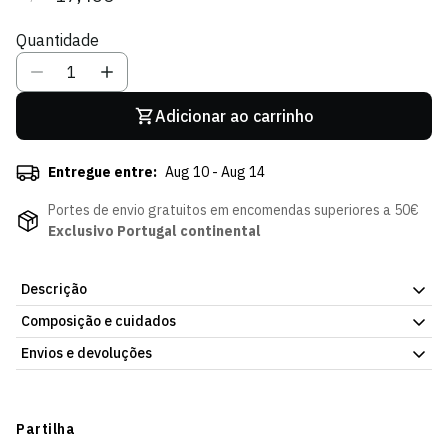
regular
de
Quantidade
venda
Adicionar ao carrinho
Entregue entre:
Aug 10 - Aug 14
Portes de envio gratuitos em encomendas superiores a 50€
Exclusivo Portugal continental
Descrição
Composição e cuidados
Panamá Crochê Verde Água, com o emblema do Sporting Clube
de Portugal. Ajuste pensado para a maioria dos tamanhos de
Envios e devoluções
cabeça. Disponível na Loja Verde Online.
Envios
Prazo estimado de entrega varia consoante o destino e método
Partilha