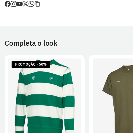
de envio.
O valor dos portes é calculado no checkout.
Devoluções
30 dias após a recepção da encomenda - aplicam-se
Termos e
Condições.
Completa o look
Artigos personalizados não podem ser devolvidos.
Para mais informações, consulta a página de
Métodos e Custos
de Envio
e
Devoluções
.
PROMOÇÃO - 50%
S
M
L
XL
2XL
S
M
L