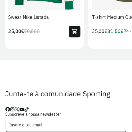
Sweat Nike Listada
T-shirt Medium Oli
Sócio
35,00€
70,00€
Preço
35,00€
31,50€
Preço
Preço
Preço
regular
regular
de
de
venda
Sócio
Junta-te à comunidade Sporting
Subscreve a nossa newsletter