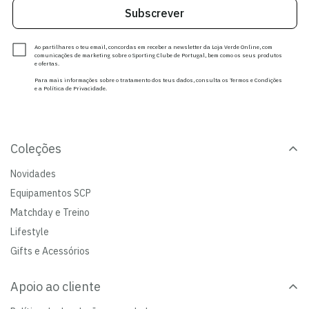
Subscrever
Ao partilhares o teu email, concordas em receber a newsletter da Loja Verde Online, com
comunicações de marketing sobre o Sporting Clube de Portugal, bem como os seus produtos
e ofertas.
Para mais informações sobre o tratamento dos teus dados, consulta os Termos e Condições
e a Política de Privacidade.
Coleções
Novidades
Equipamentos SCP
Matchday e Treino
Lifestyle
Gifts e Acessórios
Apoio ao cliente