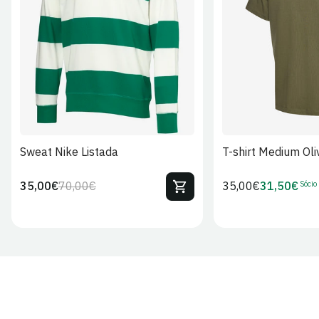
S
M
L
XL
2XL
S
M
L
Sweat Nike Listada
T-shirt Medium Oli
Sócio
35,00€
70,00€
Preço
35,00€
31,50€
Preço
Preço
Preço
regular
regular
de
de
venda
Sócio