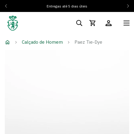
És Sócio? Regista-te e ativa os teus 10% de desconto
Tens
dúvidas? Clica Aqui
Calçado de Homem
Paez Tie-Dye