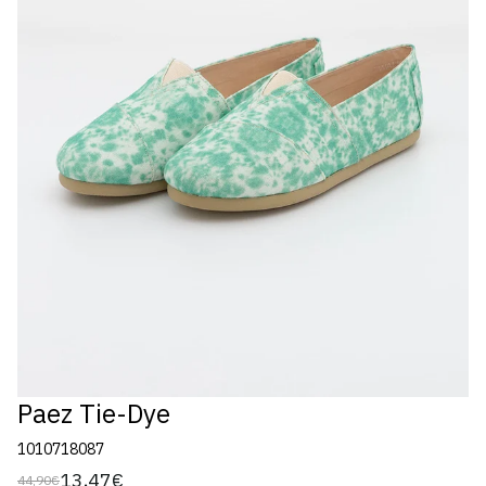
Paez Tie-Dye
1010718087
13,47€
44,90€
Preço
Preço