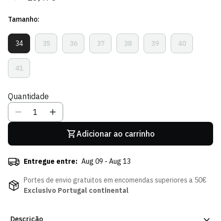
regular
de
Tamanho:
venda
34
35
36
37
38
39
40
Variante
Variante
Variante
Variante
Variante
Variante
Variante
Esgotada
Esgotada
Esgotada
Esgotada
Esgotada
Esgotada
Esgotada
Ou
Ou
Ou
Ou
Ou
Ou
Ou
41
Variante
Indisponível
Indisponível
Indisponível
Indisponível
Indisponível
Indisponível
Indisponível
Esgotada
Ou
Quantidade
Indisponível
Adicionar ao carrinho
Entregue entre:
Aug 09 - Aug 13
Portes de envio gratuitos em encomendas superiores a 50€
Exclusivo Portugal continental
Descrição