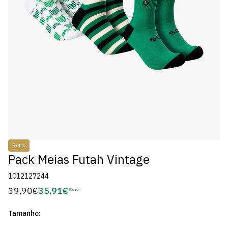
Retro
Pack Meias Futah Vintage
1012127244
39,90€
35,91€
Preço
Sócio
Preço
regular
de
Tamanho:
Sócio