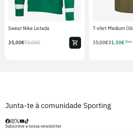
Sweat Nike Listada
T-shirt Medium Oli
Sócio
35,00€
70,00€
Preço
35,00€
31,50€
Preço
Preço
Preço
regular
regular
de
de
venda
Sócio
Junta-te à comunidade Sporting
Subscreve a nossa newsletter