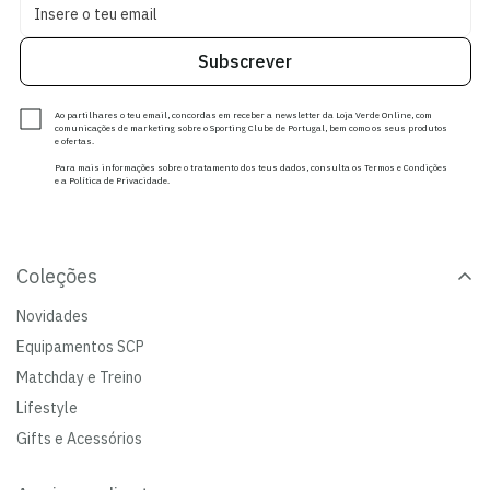
Subscrever
Ao partilhares o teu email, concordas em receber a newsletter da Loja Verde Online, com
comunicações de marketing sobre o Sporting Clube de Portugal, bem como os seus produtos
e ofertas.
Para mais informações sobre o tratamento dos teus dados, consulta os Termos e Condições
e a Política de Privacidade.
Coleções
Novidades
Equipamentos SCP
Matchday e Treino
Lifestyle
Gifts e Acessórios