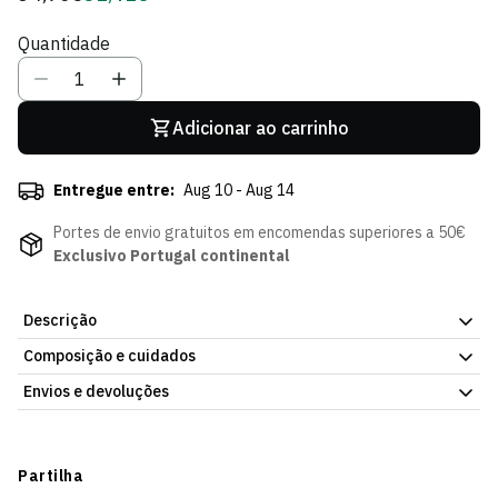
regular
de
Quantidade
Sócio
Adicionar ao carrinho
Entregue entre:
Aug 10 - Aug 14
Portes de envio gratuitos em encomendas superiores a 50€
Exclusivo Portugal continental
Descrição
Composição e cuidados
Perfeita para o regresso às aulas com identidade sportinguista.
A Mochila Escolar SCP combina espaço para os essenciais com o
Envios e devoluções
símbolo do Sporting CP em destaque. Resistente, funcional e
com o orgulho do clube em cada detalhe, é a escolha certa para
Envios
os adeptos leões que não dispensam o estilo nem na escola.
Prazo estimado de entrega varia consoante o destino e método
Partilha