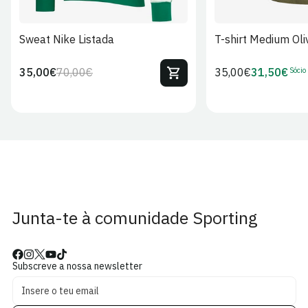
Sweat Nike Listada
T-shirt Medium Oli
Sócio
35,00€
70,00€
Preço
35,00€
31,50€
Preço
Preço
Preço
regular
regular
de
de
venda
Sócio
Junta-te à comunidade Sporting
Subscreve a nossa newsletter