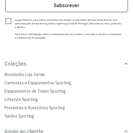
Subscrever
Ao partilhares o teu email, concordas em receber a newsletter da Loja Verde Online, com
comunicações de marketing sobre o Sporting Clube de Portugal, bem como os seus produtos
e ofertas.
Para mais informações sobre o tratamento dos teus dados, consulta os Termos e Condições
e a Política de Privacidade.
Coleções
Novidades Loja Verde
Camisolas e Equipamentos Sporting
Equipamentos de Treino Sporting
Lifestyle Sporting
Presentes e Acessórios Sporting
Saldos Sporting
Apoio ao cliente