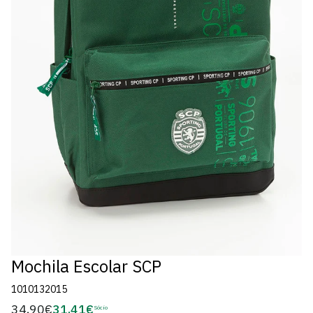
Mochila Escolar SCP
1010132015
34,90€
31,41€
Preço
Sócio
Preço