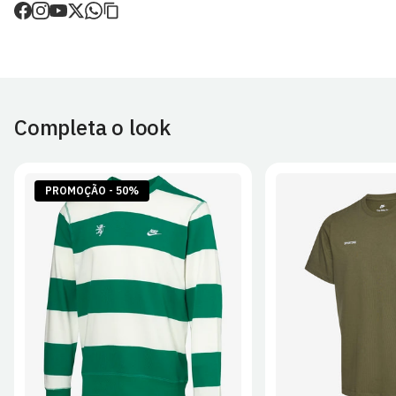
de envio.
O valor dos portes é calculado no checkout.
Devoluções
30 dias após a recepção da encomenda - aplicam-se
Termos e
Condições.
Completa o look
Artigos personalizados não podem ser devolvidos.
Para mais informações, consulta a página de
Métodos e Custos
de Envio
e
Devoluções
.
PROMOÇÃO - 50%
S
M
L
XL
2XL
S
M
L