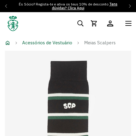
És Sócio? Regista-te e ativa os teus 10% de desconto
Tens
dúvidas? Clica Aqui
Acessórios de Vestuário
Meias Scalpers