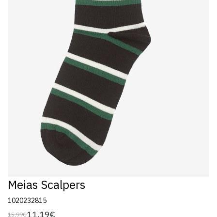
Meias Scalpers
1020232815
11,19€
15,99€
Preço
Preço