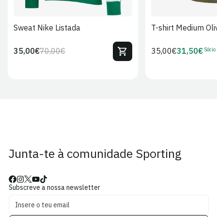
Sweat Nike Listada
T-shirt Medium Oli
Sócio
35,00€
70,00€
Preço
35,00€
31,50€
Preço
Preço
Preço
regular
regular
de
de
venda
Sócio
Junta-te à comunidade Sporting
Subscreve a nossa newsletter