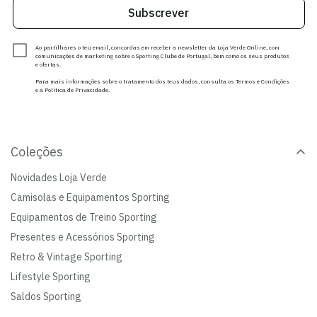
Subscrever
Ao partilhares o teu email, concordas em receber a newsletter da Loja Verde Online, com
comunicações de marketing sobre o Sporting Clube de Portugal, bem como os seus produtos
e ofertas.
Para mais informações sobre o tratamento dos teus dados, consulta os Termos e Condições
e a Política de Privacidade.
Coleções
Novidades Loja Verde
Camisolas e Equipamentos Sporting
Equipamentos de Treino Sporting
Presentes e Acessórios Sporting
Retro & Vintage Sporting
Lifestyle Sporting
Saldos Sporting