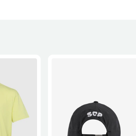
XL
2XL
S/M
M/L
L/XL