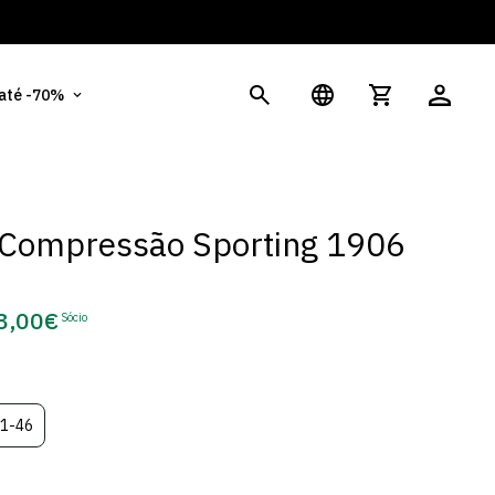
És
 até -70%
 Compressão Sporting 1906
8,00€
Sócio
eço
e
cio
1-46
Variante
a
Esgotada
Ou
vel
Indisponível