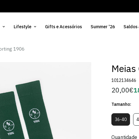
Lifestyle
Gifts e Acessórios
Summer '26
Saldos
orting 1906
Meias
1012134646
20,00€
1
Preço
Pr
regular
d
Tamanho:
Só
36-40
4
Variante
Esgotad
Ou
Quantidade
Indisponí