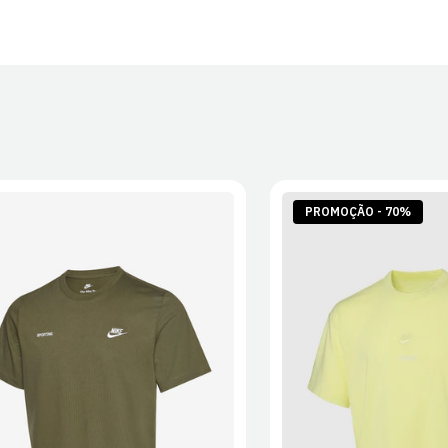
PROMOÇÃO - 70%
S
M
L
XL
2XL
S
M
L