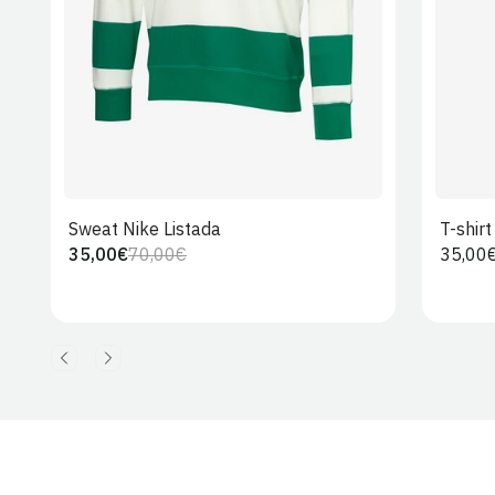
Sweat Nike Listada
T-shir
35,00€
70,00€
Preço
35,00
Preço
Preço
regula
regular
de
venda