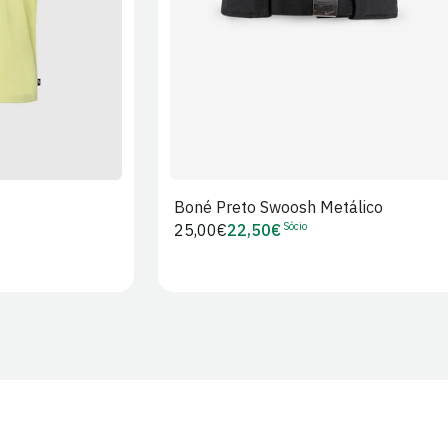
Boné Preto Swoosh Metálico
Sócio
Preço
25,00€
22,50€
Preço
regular
de
Sócio