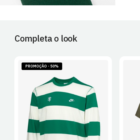
Completa o look
PROMOÇÃO - 50%
S
M
L
XL
2XL