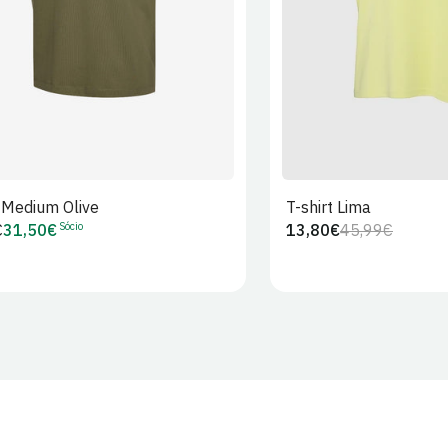
t Medium Olive
T-shirt Lima
Sócio
€
31,50€
13,80€
45,99€
Preço
Preço
Preço
r
de
regular
de
Sócio
venda