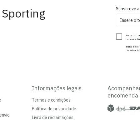
 Sporting
Subscreve a
Ao partilha
de marketin
Para mais i
de Privacid
Informações legais
Acompanha
encomenda
e
Termos e condições
Política de privacidade
envio
Livro de reclamações