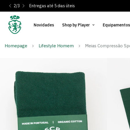
2
/
3
Entregas até 5 dias úteis
Novidades
Shop by Player
Equipamentos
Homepage
Lifestyle Homem
Meias Compressão Sp