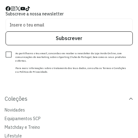
Subscreve a nossa newsletter
Subscrever
Ao partilhares o teu email, concordas em receber a newsletter da Loja Verde Online, com
comunicações de marketing sobre o Sporting Clube de Portugal, bem como os seus produtos
e ofertas.
Para mais informações sobre o tratamento dos teus dados, consulta os Termos e Condições
e a Política de Privacidade.
Coleções
Novidades
Equipamentos SCP
Matchday e Treino
Lifestyle