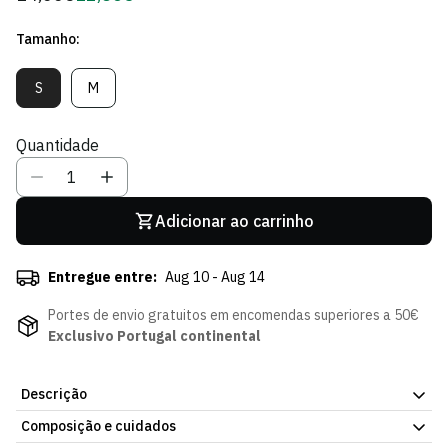
regular
de
Tamanho:
Sócio
S
M
Variante
Variante
Esgotada
Esgotada
Ou
Ou
Quantidade
Indisponível
Indisponível
Adicionar ao carrinho
Entregue entre:
Aug 10 - Aug 14
Portes de envio gratuitos em encomendas superiores a 50€
Exclusivo Portugal continental
Descrição
Composição e cuidados
O clássico matraquilhos do Sporting CP nas meias do dia a dia