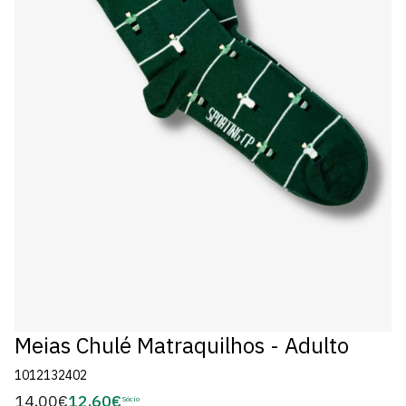
Meias Chulé Matraquilhos - Adulto
1012132402
14,00€
12,60€
Preço
Sócio
Preço