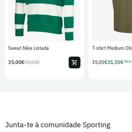
Sweat Nike Listada
T-shirt Medium Oli
Sócio
35,00€
70,00€
Preço
35,00€
31,50€
Preço
Preço
Preço
regular
regular
de
de
venda
Sócio
Junta-te à comunidade Sporting