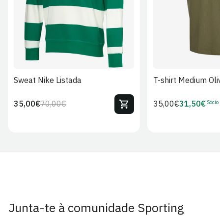
Sweat Nike Listada
T-shirt Medium Oli
Sócio
35,00€
70,00€
Preço
35,00€
31,50€
Preço
Preço
Preço
regular
regular
de
de
venda
Sócio
Junta-te à comunidade Sporting