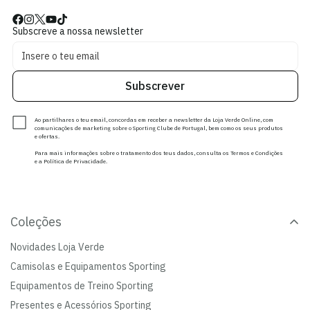
Subscreve a nossa newsletter
Subscrever
Ao partilhares o teu email, concordas em receber a newsletter da Loja Verde Online, com
comunicações de marketing sobre o Sporting Clube de Portugal, bem como os seus produtos
e ofertas.
Para mais informações sobre o tratamento dos teus dados, consulta os Termos e Condições
e a Política de Privacidade.
Coleções
Novidades Loja Verde
Camisolas e Equipamentos Sporting
Equipamentos de Treino Sporting
Presentes e Acessórios Sporting