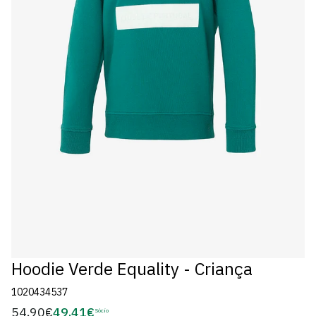
Hoodie Verde Equality - Criança
1020434537
54,90€
49,41€
Preço
Sócio
Preço