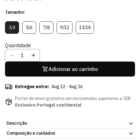
regular
de
Tamanho:
Sócio
3/4
5/6
7/8
9/12
13/14
Variante
Variante
Variante
Variante
Variante
Esgotada
Esgotada
Esgotada
Esgotada
Esgotada
Ou
Ou
Ou
Ou
Ou
Quantidade
Indisponível
Indisponível
Indisponível
Indisponível
Indisponível
Adicionar ao carrinho
Entregue entre:
Aug 12 - Aug 16
Portes de envio gratuitos em encomendas superiores a 50€
Exclusivo Portugal continental
Descrição
Composição e cuidados
O Hoodie Verde Equality de Criança do Sporting CP representa