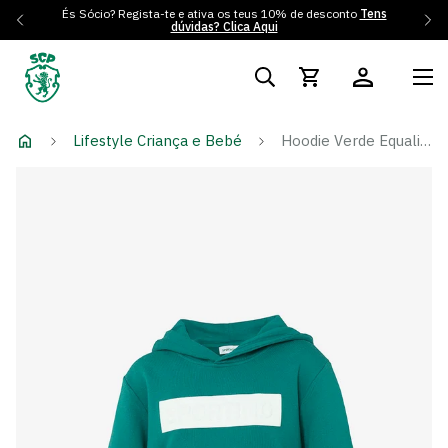
És Sócio? Regista-te e ativa os teus 10% de desconto
Tens
dúvidas? Clica Aqui
Lifestyle Criança e Bebé
Hoodie Verde Equality - Criança