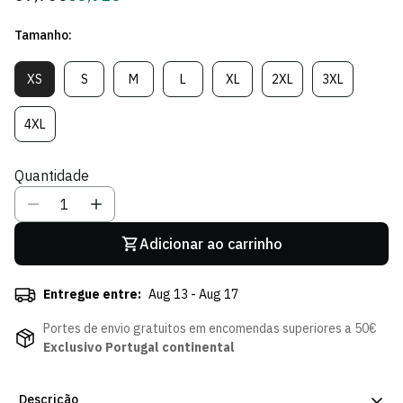
regular
de
Tamanho:
Sócio
XS
S
M
L
XL
2XL
3XL
Variante
Variante
Variante
Variante
Variante
Variante
Variante
Esgotada
Esgotada
Esgotada
Esgotada
Esgotada
Esgotada
Esgotada
Ou
Ou
Ou
Ou
Ou
Ou
Ou
4XL
Variante
Indisponível
Indisponível
Indisponível
Indisponível
Indisponível
Indisponível
Indisponível
Esgotada
Ou
Quantidade
Indisponível
Adicionar ao carrinho
Entregue entre:
Aug 13 - Aug 17
Portes de envio gratuitos em encomendas superiores a 50€
Exclusivo Portugal continental
Descrição