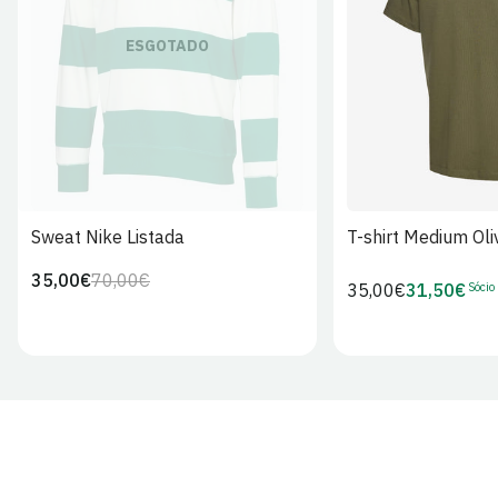
S
M
L
ESGOTADO
Sweat Nike Listada
T-shirt Medium Oli
35,00€
70,00€
Preço
Preço
Sócio
Preço
35,00€
31,50€
Preço
regular
de
regular
de
venda
Sócio