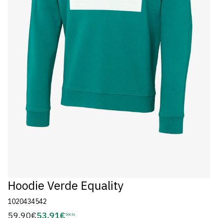
Hoodie Verde Equality
1020434542
59,90€
53,91€
Preço
Sócio
Preço