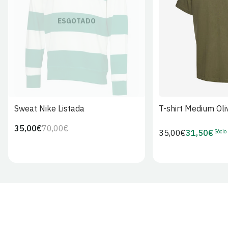
S
M
L
ESGOTADO
Sweat Nike Listada
T-shirt Medium Oli
35,00€
70,00€
Preço
Preço
Sócio
Preço
35,00€
31,50€
Preço
regular
de
regular
de
venda
Sócio