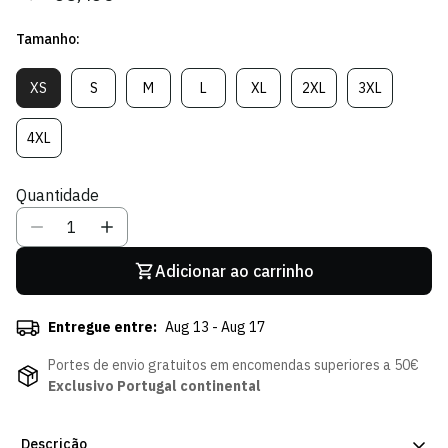
regular
de
Tamanho:
venda
XS
S
M
L
XL
2XL
3XL
Variante
Variante
Variante
Variante
Variante
Variante
Variante
Esgotada
Esgotada
Esgotada
Esgotada
Esgotada
Esgotada
Esgotada
Ou
Ou
Ou
Ou
Ou
Ou
Ou
4XL
Variante
Indisponível
Indisponível
Indisponível
Indisponível
Indisponível
Indisponível
Indisponível
Esgotada
Ou
Quantidade
Indisponível
Adicionar ao carrinho
Entregue entre:
Aug 13 - Aug 17
Portes de envio gratuitos em encomendas superiores a 50€
Exclusivo Portugal continental
Descrição