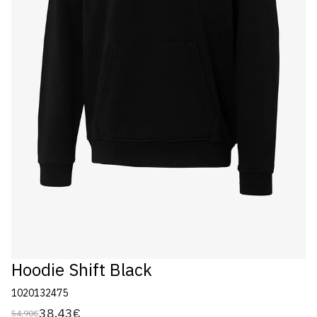
Hoodie Shift Black
1020132475
38,43€
54,90€
Preço
Preço