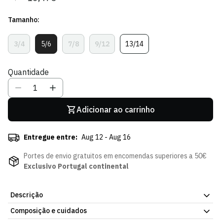
regular
de
Tamanho:
venda
3/4
5/6
7/8
9/12
13/14
Variante
Variante
Variante
Variante
Variante
Esgotada
Esgotada
Esgotada
Esgotada
Esgotada
Ou
Ou
Ou
Ou
Ou
Quantidade
Indisponível
Indisponível
Indisponível
Indisponível
Indisponível
Adicionar ao carrinho
Entregue entre:
Aug 12 - Aug 16
Portes de envio gratuitos em encomendas superiores a 50€
Exclusivo Portugal continental
Descrição
Composição e cuidados
Hoodie Recall Ring Green - Criança, peça oficial para os dias mais