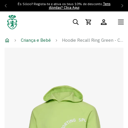
És Sócio? Regista-te e ativa os teus 10% de desconto
Tens
dúvidas? Clica Aqui
Criança e Bebé
Hoodie Recall Ring Green - Criança