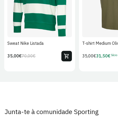
Sweat Nike Listada
T-shirt Medium Oli
Sócio
35,00€
70,00€
Preço
35,00€
31,50€
Preço
Preço
Preço
regular
regular
de
de
venda
Sócio
Junta-te à comunidade Sporting