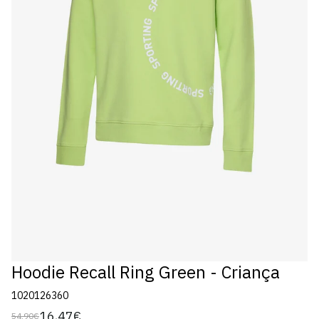
Hoodie Recall Ring Green - Criança
1020126360
16,47€
54,90€
Preço
Preço