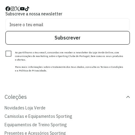
Subscreve a nossa newsletter
Subscrever
Ao partilhares o teu email, concordas em receber a newsletter da Loja Verde Online, com
comunicações de marketing sobre o Sporting Clube de Portugal, bem como os seus produtos
e ofertas.
Para mais informações sobre o tratamento dos teus dados, consulta os Termos e Condições
e a Política de Privacidade.
Coleções
Novidades Loja Verde
Camisolas e Equipamentos Sporting
Equipamentos de Treino Sporting
Presentes e Acessórios Sporting