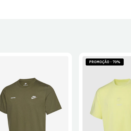
PROMOÇÃO - 70%
S
M
L
XL
2XL
S
M
L