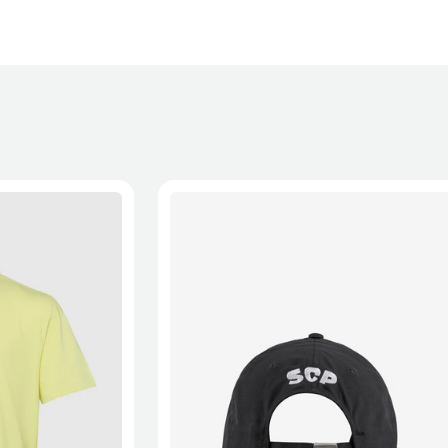
XL
2XL
S/M
M/L
L/XL