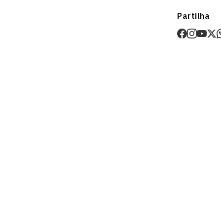
Envios
Partilha
Prazo estima
O valor dos p
Devoluções
30 dias após
Artigos pers
Para mais in
Devoluções
.