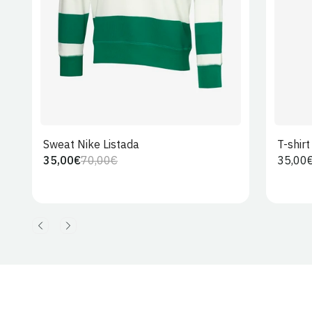
Sweat Nike Listada
T-shir
35,00€
70,00€
Preço
35,00
Preço
Preço
regula
regular
de
venda