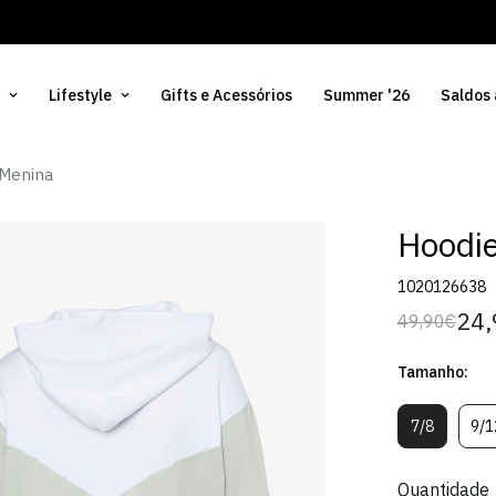
Lifestyle
Gifts e Acessórios
Summer '26
Saldos
 Menina
Hoodie
1020126638
24,
49,90€
Preço
Preço
regular
de
Tamanho:
venda
7/8
9/1
Variante
V
Esgotada
E
Ou
O
Quantidade
Indisponív
I