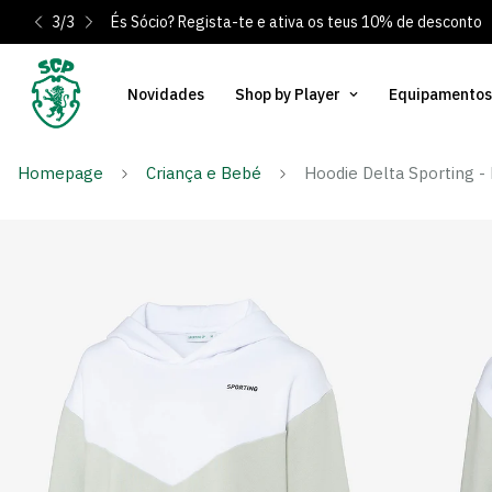
3
/
3
És Sócio? Regista-te e ativa os teus 10% de desconto
Novidades
Shop by Player
Equipamentos
Homepage
Criança e Bebé
Hoodie Delta Sporting -