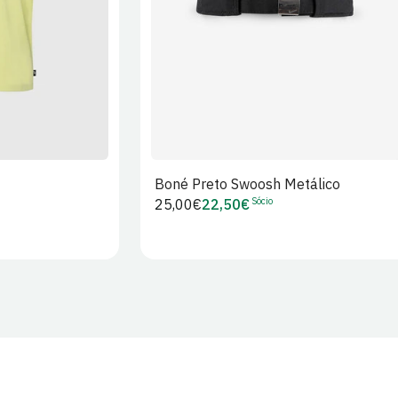
Boné Preto Swoosh Metálico
Sócio
Preço
25,00€
22,50€
Preço
regular
de
Sócio