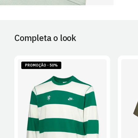
Completa o look
PROMOÇÃO - 50%
S
M
L
XL
2XL