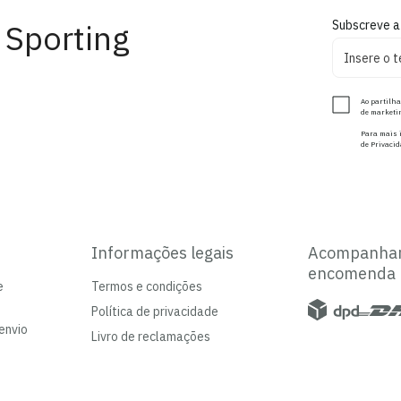
 Sporting
Subscreve a
Ao partilha
de marketin
Para mais i
de Privacid
Informações legais
Acompanha
encomenda
e
Termos e condições
Política de privacidade
envio
Livro de reclamações