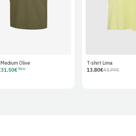
t Medium Olive
T-shirt Lima
Sócio
€
31,50€
13,80€
45,99€
Preço
Preço
Preço
r
de
regular
de
Sócio
venda