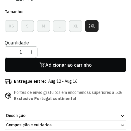
regular
de
Tamanho:
venda
XS
S
M
L
XL
2XL
Variante
Variante
Variante
Variante
Variante
Variante
Esgotada
Esgotada
Esgotada
Esgotada
Esgotada
Esgotada
Ou
Ou
Ou
Ou
Ou
Ou
Quantidade
Indisponível
Indisponível
Indisponível
Indisponível
Indisponível
Indisponível
Adicionar ao carrinho
Entregue entre:
Aug 12 - Aug 16
Portes de envio gratuitos em encomendas superiores a 50€
Exclusivo Portugal continental
Descrição
Composição e cuidados
Conjunto Agile Edition Reflex - Mulher, para bebé, da Loja Verde