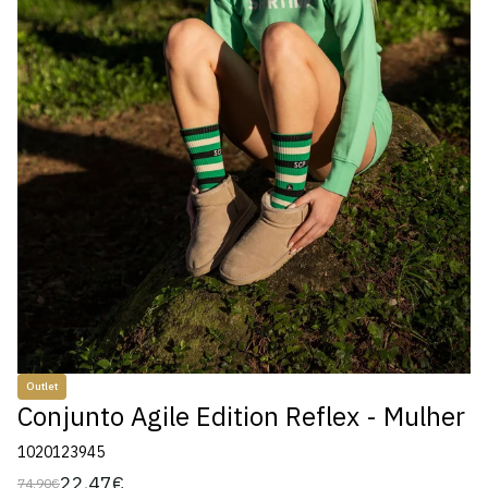
Outlet
Conjunto Agile Edition Reflex - Mulher
1020123945
22,47€
74,90€
Preço
Preço