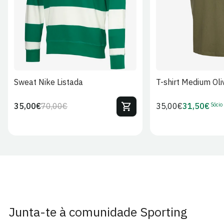
Sweat Nike Listada
T-shirt Medium Oli
Sócio
35,00€
70,00€
Preço
35,00€
31,50€
Preço
Preço
Preço
regular
regular
de
de
venda
Sócio
Junta-te à comunidade Sporting