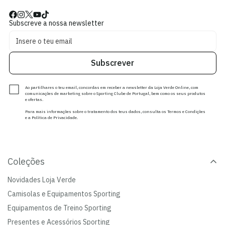
Subscreve a nossa newsletter
Subscrever
Ao partilhares o teu email, concordas em receber a newsletter da Loja Verde Online, com
comunicações de marketing sobre o Sporting Clube de Portugal, bem como os seus produtos
e ofertas.
Para mais informações sobre o tratamento dos teus dados, consulta os Termos e Condições
e a Política de Privacidade.
Coleções
Novidades Loja Verde
Camisolas e Equipamentos Sporting
Equipamentos de Treino Sporting
Presentes e Acessórios Sporting