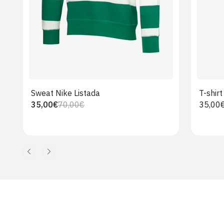
Sweat Nike Listada
T-shir
35,00€
70,00€
Preço
35,00
Preço
Preço
regula
regular
de
venda