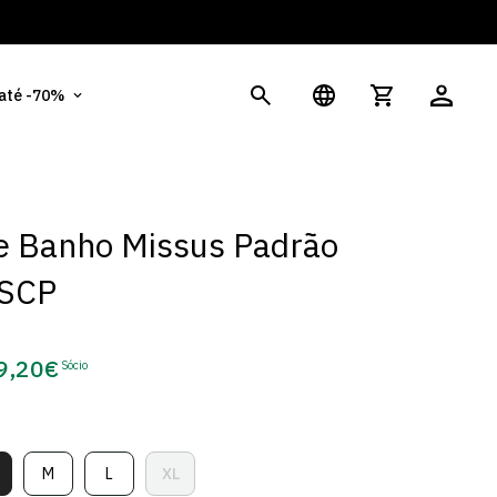
És
 até -70%
e Banho Missus Padrão
 SCP
9,20€
Sócio
eço
e
cio
M
L
XL
ariante
Variante
Variante
Variante