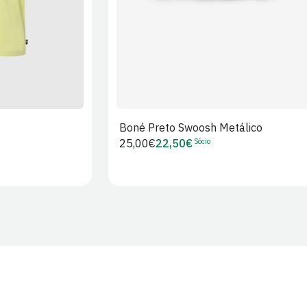
Boné Preto Swoosh Metálico
Sócio
Preço
25,00€
22,50€
Preço
regular
de
Sócio