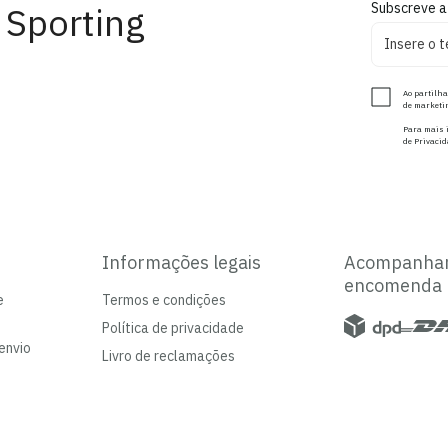
 Sporting
Subscreve a
Ao partilha
de marketin
Para mais i
de Privacid
Informações legais
Acompanha
encomenda
e
Termos e condições
Política de privacidade
envio
Livro de reclamações