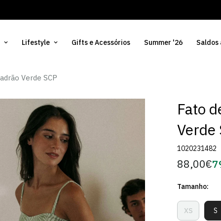
Lifestyle
Gifts e Acessórios
Summer '26
Saldos
Padrão Verde SCP
Fato d
Verde
1020231482
88,00€
7
Preço
Pr
regular
d
Tamanho:
Só
XS
S
Variante
V