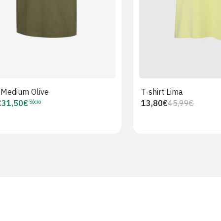
t Medium Olive
T-shirt Lima
Sócio
€
31,50€
13,80€
45,99€
Preço
Preço
Preço
r
de
regular
de
Sócio
venda