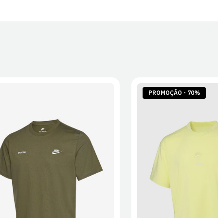
PROMOÇÃO - 70%
S
M
L
XL
2XL
S
M
L