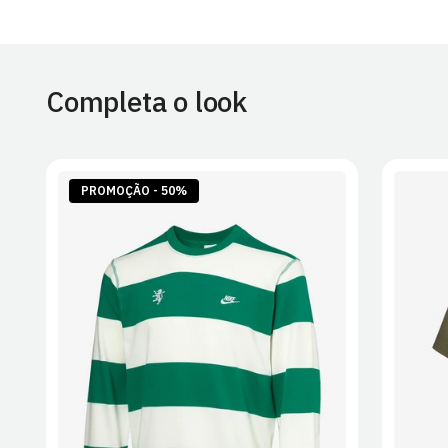
Completa o look
PROMOÇÃO - 50%
S
M
L
XL
2XL