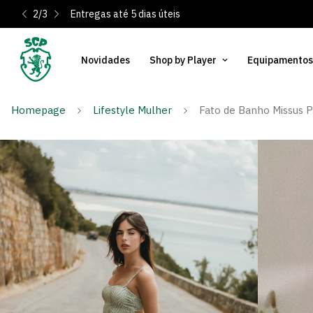
2
/
3
Entregas até 5 dias úteis
Novidades
Shop by Player
Equipamentos
Homepage
Lifestyle Mulher
Fato de Banho Missus 