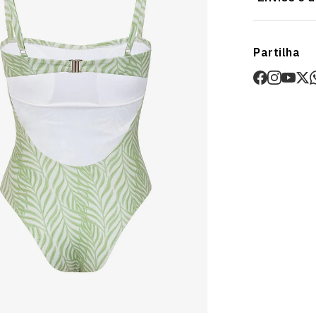
Disponível na
Envios
Partilha
Prazo estima
O valor dos p
Devoluções
30 dias após
Artigos pers
Para mais in
Devoluções
.