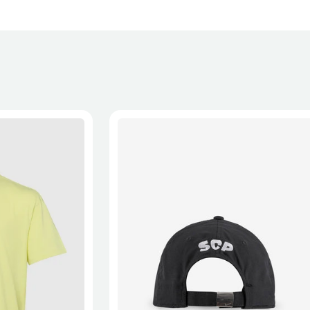
XL
2XL
S/M
M/L
L/XL