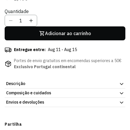
regular
de
Quantidade
venda
Adicionar ao carrinho
Entregue entre:
Aug 11 - Aug 15
Portes de envio gratuitos em encomendas superiores a 50€
Exclusivo Portugal continental
Descrição
Composição e cuidados
O dossier escolar do Sporting CP em verde riscas para organizar
os documentos e as fichas dos jovens adeptos leões. Com o
Envios e devoluções
design do Jubas e as cores do clube, resistente e prático, é a
capa ideal para quem quer levar o orgulho sportinguista para
Envios
dentro da sala de aula todos os dias.
Prazo estimado de entrega varia consoante o destino e método
Partilha