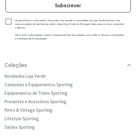
Subscrever
Ao partilhares o teu email, concordas em receber a newsletter da Loja Verde Online, com
comunicações de marketing sobre o Sporting Clube de Portugal, bem como os seus produtos
e ofertas.
Para mais informações sobre o tratamento dos teus dados, consulta os Termos e Condições
e a Política de Privacidade.
Coleções
Novidades Loja Verde
Camisolas e Equipamentos Sporting
Equipamentos de Treino Sporting
Presentes e Acessórios Sporting
Retro & Vintage Sporting
Lifestyle Sporting
Saldos Sporting