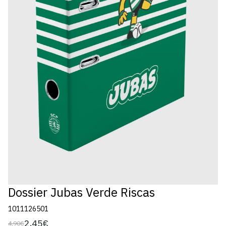
Dossier Jubas Verde Riscas
1011126501
2,45€
4,90€
Preço
Preço