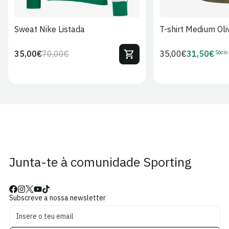
Sweat Nike Listada
T-shirt Medium Oli
Sócio
35,00€
70,00€
Preço
35,00€
31,50€
Preço
Preço
Preço
regular
regular
de
de
venda
Sócio
Junta-te à comunidade Sporting
Subscreve a nossa newsletter