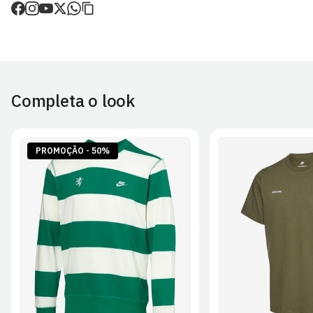
de envio.
O valor dos portes é calculado no checkout.
Devoluções
30 dias após a recepção da encomenda - aplicam-se
Termos e
Condições.
Completa o look
Artigos personalizados não podem ser devolvidos.
Para mais informações, consulta a página de
Métodos e Custos
de Envio
e
Devoluções
.
PROMOÇÃO - 50%
S
M
L
XL
2XL
S
M
L