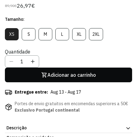
26,97€
89,90€
Preço
Preço
regular
de
Tamanho:
venda
XS
S
M
L
XL
2XL
Variante
Variante
Variante
Variante
Variante
Variante
Esgotada
Esgotada
Esgotada
Esgotada
Esgotada
Esgotada
Ou
Ou
Ou
Ou
Ou
Ou
Quantidade
Indisponível
Indisponível
Indisponível
Indisponível
Indisponível
Indisponível
Adicionar ao carrinho
Entregue entre:
Aug 13 - Aug 17
Portes de envio gratuitos em encomendas superiores a 50€
Exclusivo Portugal continental
Descrição