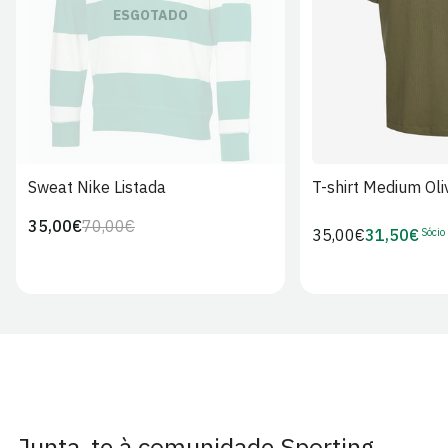
S
M
L
ESGOTADO
Sweat Nike Listada
T-shirt Medium Oli
35,00€
70,00€
Preço
Preço
Sócio
Preço
35,00€
31,50€
Preço
regular
de
regular
de
venda
Sócio
Junta-te à comunidade Sporting