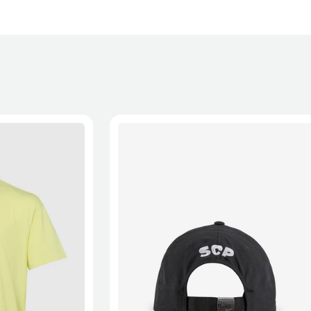
 a recepção da encomenda - aplicam-se
Termos e Condições.
onalizados não podem ser devolvidos.
formações, consulta a página de
Métodos e Custos de Envio
e
XL
2XL
S/M
M/L
L/XL