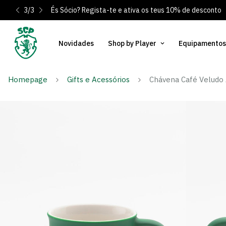
3
/
3
És Sócio? Regista-te e ativa os teus 10% de desconto
Novidades
Shop by Player
Equipamentos
Homepage
Gifts e Acessórios
Chávena Café Veludo