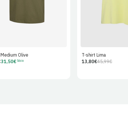
t Medium Olive
T-shirt Lima
Sócio
€
31,50€
13,80€
45,99€
Preço
Preço
Preço
r
de
regular
de
Sócio
venda