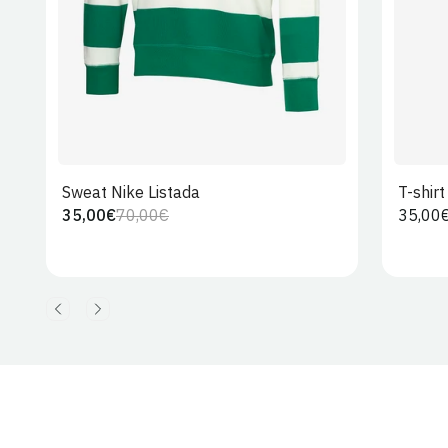
Sweat Nike Listada
T-shir
35,00€
70,00€
Preço
35,00
Preço
Preço
regula
regular
de
venda