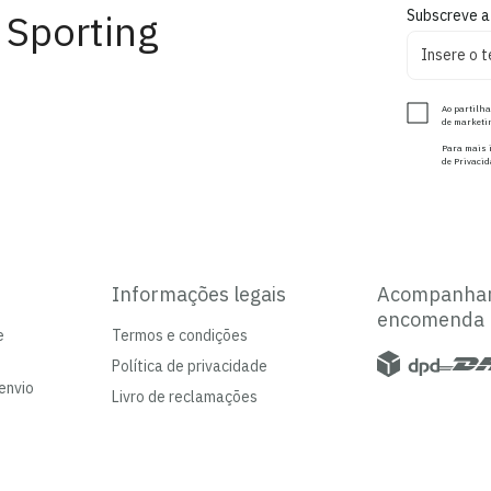
 Sporting
Subscreve a
Ao partilha
de marketin
Para mais i
de Privacid
Informações legais
Acompanha
encomenda
e
Termos e condições
Política de privacidade
envio
Livro de reclamações