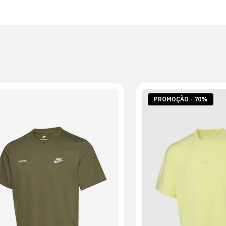
30 dias após
Artigos pers
Para mais in
Devoluções
.
PROMOÇÃO - 70%
S
M
L
XL
2XL
S
M
L