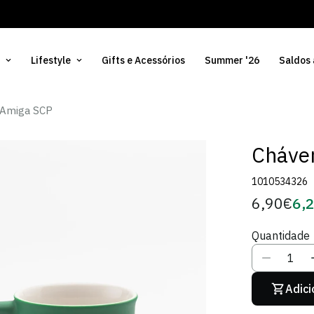
Lifestyle
Gifts e Acessórios
Summer '26
Saldos
 Amiga SCP
Cháve
1010534326
6,90€
6,
Preço
Pre
regular
de
Quantidade
Sóci
Adici