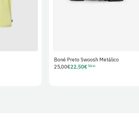
Boné Preto Swoosh Metálico
Sócio
Preço
25,00€
22,50€
Preço
regular
de
Sócio