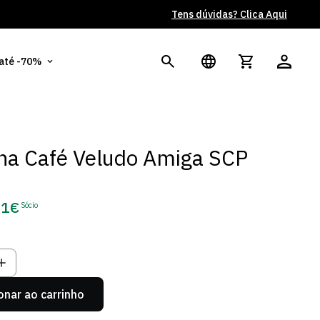
Tens dúvidas? Clica Aqui
Po
 até -70%
na Café Veludo Amiga SCP
21€
Sócio
ço
o
onar ao carrinho