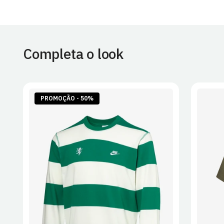
Completa o look
PROMOÇÃO - 50%
S
M
L
XL
2XL