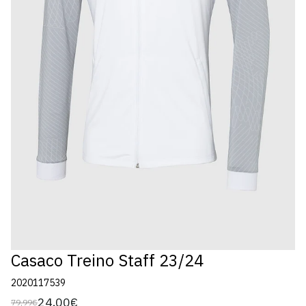
Casaco Treino Staff 23/24
2020117539
24,00€
79,99€
Preço
Preço