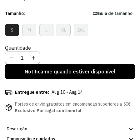
regular
de
venda
Tamanho:
Guia de tamanho
S
M
L
XL
2XL
Variante
Variante
Variante
Variante
Variante
Esgotada
Esgotada
Esgotada
Esgotada
Esgotada
Ou
Ou
Ou
Ou
Ou
Quantidade
Indisponível
Indisponível
Indisponível
Indisponível
Indisponível
Notifica-me quando estiver disponível
Entregue entre:
Aug 10 - Aug 14
Portes de envio gratuitos em encomendas superiores a 50€
Exclusivo Portugal continental
Descrição
Composição e cuidados