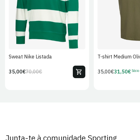
S
M
L
XL
2XL
S
M
L
Sweat Nike Listada
T-shirt Medium Oli
Sócio
35,00€
70,00€
Preço
35,00€
31,50€
Preço
Preço
Preço
regular
regular
de
de
venda
Sócio
Junta-te à comunidade Sporting