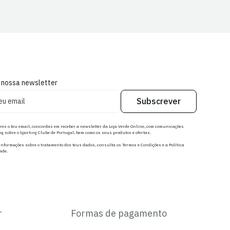
 nossa newsletter
Subscrever
res o teu email, concordas em receber a newsletter da Loja Verde Online, com comunicações
g sobre o Sporting Clube de Portugal, bem como os seus produtos e ofertas.
nformações sobre o tratamento dos teus dados, consulta os Termos e Condições e a Política
ade.
r
Formas de pagamento