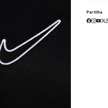
Envios
Partilha
Prazo estima
O valor dos p
Devoluções
30 dias após
Artigos pers
Para mais in
Devoluções
.