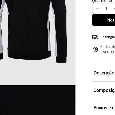
Quantidade
Indisponív
I
Not
Entregu
Portes d
Portuga
Descrição
Casaco Treino
Composiçã
dia a dia, de
artigo.
Envios e 