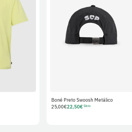
XL
2XL
S/M
M/L
L/XL
Boné Preto Swoosh Metálico
Sócio
Preço
25,00€
22,50€
Preço
regular
de
Sócio