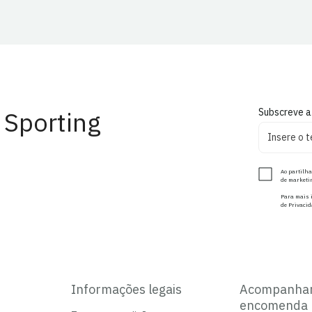
 Sporting
Subscreve a
Ao partilha
de marketin
Para mais i
de Privacid
Informações legais
Acompanha
encomenda