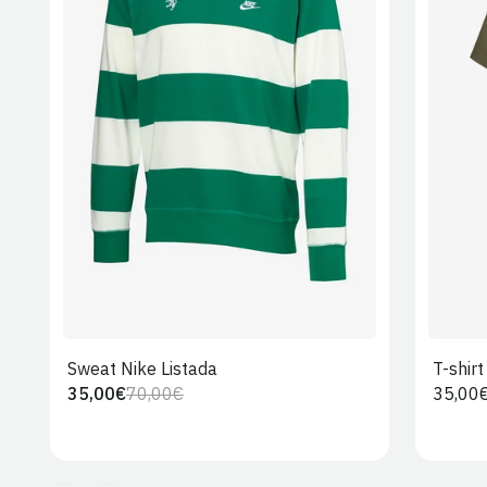
S
M
L
XL
2XL
Sweat Nike Listada
T-shir
35,00€
70,00€
Preço
35,00
Preço
Preço
regula
regular
de
venda