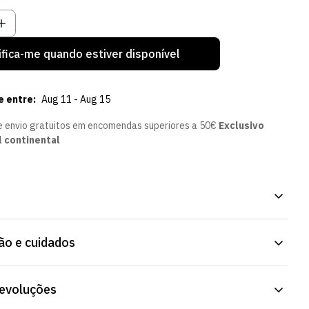
el
ndisponível
Indisponível
Indisponível
Indisponível
ifica-me quando estiver disponível
e entre:
Aug 11 - Aug 15
e envio gratuitos em encomendas superiores a 50€
Exclusivo
l continental
 Preto, com o design oficial do Sporting CP. Corte pensado para o
o e cuidados
ntro e fora de casa. Consulta os tamanhos disponíveis na ficha do
devoluções