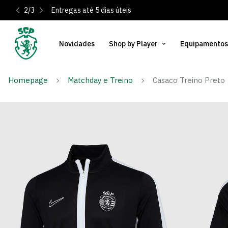
2
/
3
Entregas até 5 dias úteis
Novidades
Shop by Player
Equipamentos
Homepage
Matchday e Treino
Casaco Treino Preto