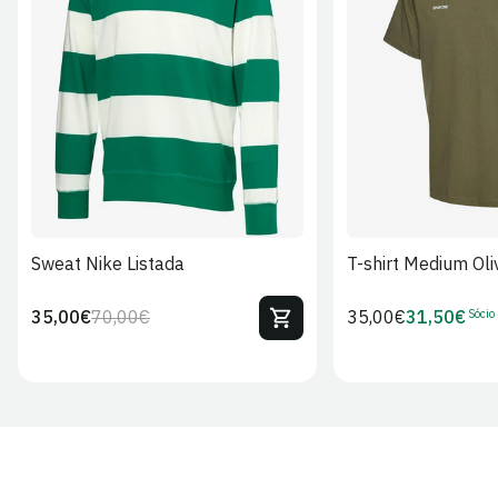
S
M
L
XL
2XL
S
M
L
Sweat Nike Listada
T-shirt Medium Oli
Sócio
35,00€
70,00€
Preço
35,00€
31,50€
Preço
Preço
Preço
regular
regular
de
de
venda
Sócio