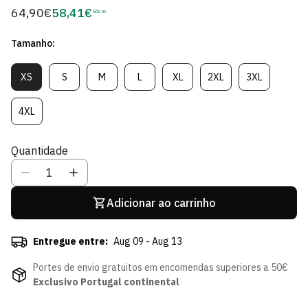
64,90€
58,41€
Preço
Sócio
Preço
regular
de
Tamanho:
Sócio
XS
S
M
L
XL
2XL
3XL
Variante
Variante
Variante
Variante
Variante
Variante
Variante
Esgotada
Esgotada
Esgotada
Esgotada
Esgotada
Esgotada
Esgotada
Ou
Ou
Ou
Ou
Ou
Ou
Ou
4XL
Variante
Indisponível
Indisponível
Indisponível
Indisponível
Indisponível
Indisponível
Indisponível
Esgotada
Ou
Quantidade
Indisponível
Adicionar ao carrinho
Entregue entre:
Aug 09 - Aug 13
Portes de envio gratuitos em encomendas superiores a 50€
Exclusivo Portugal continental