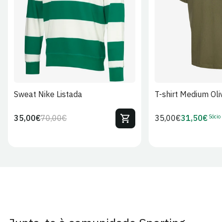
S
M
L
XL
2XL
S
M
L
Sweat Nike Listada
T-shirt Medium Oli
Sócio
35,00€
70,00€
Preço
35,00€
31,50€
Preço
Preço
Preço
regular
regular
de
de
venda
Sócio