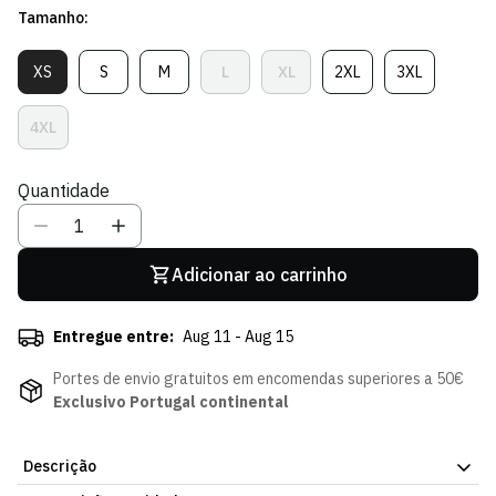
Tamanho:
venda
XS
S
M
L
XL
2XL
3XL
Variante
Variante
Variante
Variante
Variante
Variante
Variante
Esgotada
Esgotada
Esgotada
Esgotada
Esgotada
Esgotada
Esgotada
Ou
Ou
Ou
Ou
Ou
Ou
Ou
4XL
Variante
Indisponível
Indisponível
Indisponível
Indisponível
Indisponível
Indisponível
Indisponível
Esgotada
Ou
Quantidade
Indisponível
Adicionar ao carrinho
Entregue entre:
Aug 11 - Aug 15
Portes de envio gratuitos em encomendas superiores a 50€
Exclusivo Portugal continental
Descrição