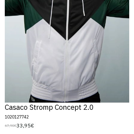
Casaco Stromp Concept 2.0
1020127742
33,95€
67,90€
Preço
Preço
regular
de