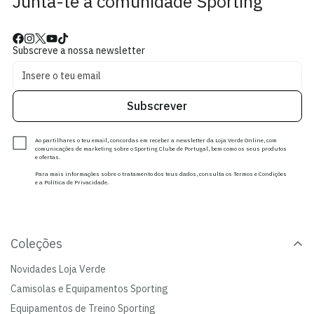
Junta-te à comunidade Sporting
Subscreve a nossa newsletter
Subscrever
Ao partilhares o teu email, concordas em receber a newsletter da Loja Verde Online, com
comunicações de marketing sobre o Sporting Clube de Portugal, bem como os seus produtos
e ofertas.
Para mais informações sobre o tratamento dos teus dados, consulta os Termos e Condições
e a Política de Privacidade.
Coleções
Novidades Loja Verde
Camisolas e Equipamentos Sporting
Equipamentos de Treino Sporting