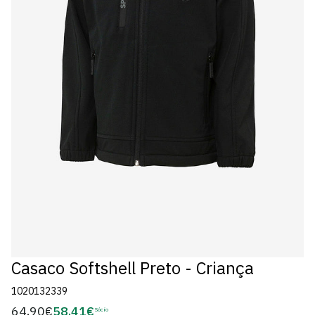
Casaco Softshell Preto - Criança
1020132339
64,90€
58,41€
Preço
Sócio
Preço