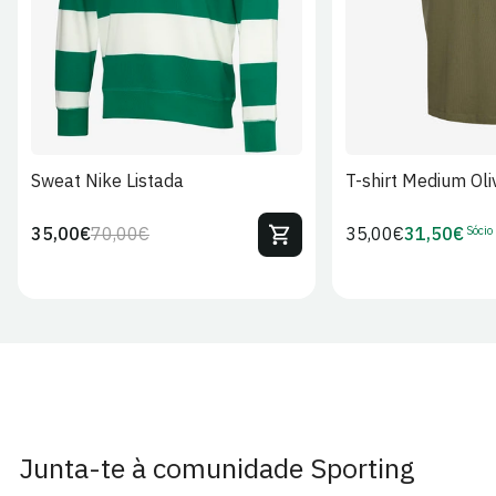
Sweat Nike Listada
T-shirt Medium Oli
Sócio
35,00€
70,00€
Preço
35,00€
31,50€
Preço
Preço
Preço
regular
regular
de
de
venda
Sócio
Junta-te à comunidade Sporting