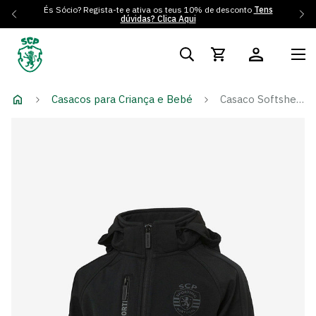
És Sócio? Regista-te e ativa os teus 10% de desconto
Tens
dúvidas? Clica Aqui
Casacos para Criança e Bebé
Casaco Softshell Preto - Criança