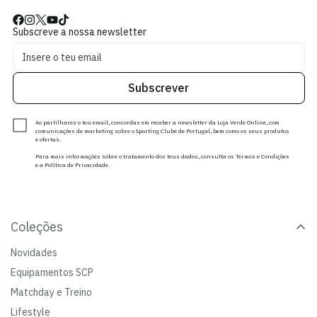
Subscreve a nossa newsletter
Subscrever
Ao partilhares o teu email, concordas em receber a newsletter da Loja Verde Online, com
comunicações de marketing sobre o Sporting Clube de Portugal, bem como os seus produtos
e ofertas.
Para mais informações sobre o tratamento dos teus dados, consulta os Termos e Condições
e a Política de Privacidade.
Coleções
Novidades
Equipamentos SCP
Matchday e Treino
Lifestyle