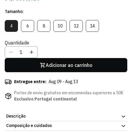
regular
de
Tamanho:
Sócio
4
6
8
10
12
14
Variante
Variante
Variante
Variante
Variante
Variante
Esgotada
Esgotada
Esgotada
Esgotada
Esgotada
Esgotada
Ou
Ou
Ou
Ou
Ou
Ou
Quantidade
Indisponível
Indisponível
Indisponível
Indisponível
Indisponível
Indisponível
Adicionar ao carrinho
Entregue entre:
Aug 09 - Aug 13
Portes de envio gratuitos em encomendas superiores a 50€
Exclusivo Portugal continental
Descrição
Composição e cuidados
O Casaco Softshell Preto Criança é uma peça prática e