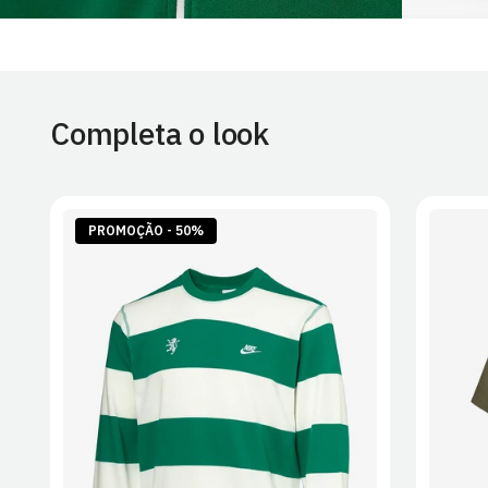
Completa o look
PROMOÇÃO - 50%
S
M
L
XL
2XL