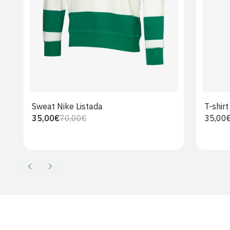
Sweat Nike Listada
T-shir
35,00€
70,00€
Preço
35,00
Preço
Preço
regula
regular
de
venda