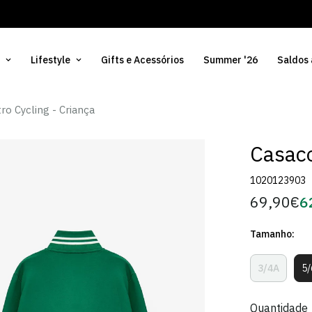
Lifestyle
Gifts e Acessórios
Summer '26
Saldos
ro Cycling - Criança
Casaco
1020123903
69,90€
6
Preço
Pr
regular
d
Tamanho:
Só
3/4A
5
Variante
Esgotada
Ou
Quantidade
Indisponí