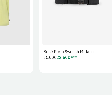
Boné Preto Swoosh Metálico
Sócio
Preço
25,00€
22,50€
Preço
regular
de
Sócio