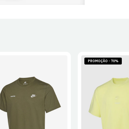
PROMOÇÃO - 70%
S
M
L
XL
2XL
S
M
L