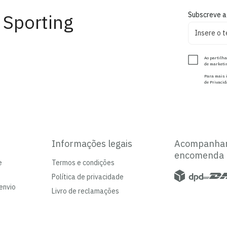
 Sporting
Subscreve a
Ao partilha
de marketin
Para mais i
de Privacid
Informações legais
Acompanha
encomenda
e
Termos e condições
Política de privacidade
envio
Livro de reclamações