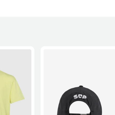
XL
2XL
S/M
M/L
L/XL