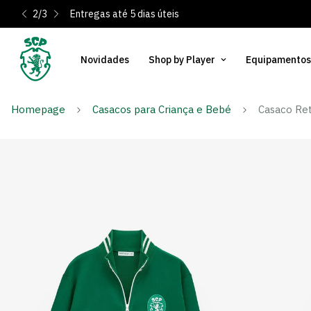
2
/
3
Entregas até 5 dias úteis
Novidades
Shop by Player
Equipamentos
Homepage
Casacos para Criança e Bebé
Casaco Ret