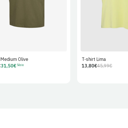
t Medium Olive
T-shirt Lima
Sócio
€
31,50€
13,80€
45,99€
Preço
Preço
Preço
r
de
regular
de
Sócio
venda