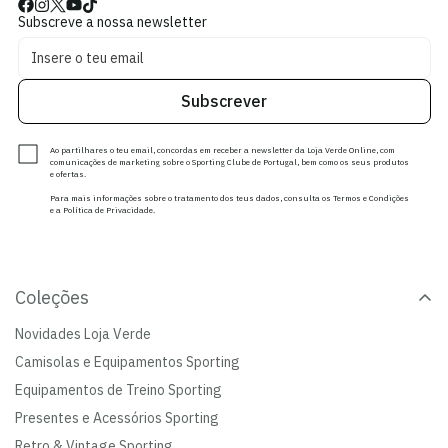
Subscreve a nossa newsletter
Subscrever
Ao partilhares o teu email, concordas em receber a newsletter da Loja Verde Online, com
comunicações de marketing sobre o Sporting Clube de Portugal, bem como os seus produtos
e ofertas.
Para mais informações sobre o tratamento dos teus dados, consulta os Termos e Condições
e a Política de Privacidade.
Coleções
Novidades Loja Verde
Camisolas e Equipamentos Sporting
Equipamentos de Treino Sporting
Presentes e Acessórios Sporting
Retro & Vintage Sporting