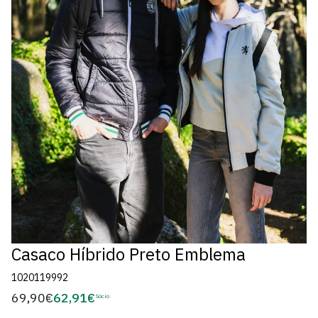
Casaco Híbrido Preto Emblema
1020119992
69,90€
62,91€
Preço
Sócio
Preço
regular
de