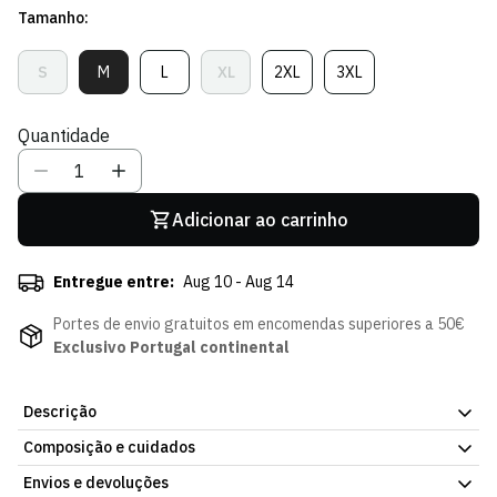
Tamanho:
Sócio
S
M
L
XL
2XL
3XL
Variante
Variante
Variante
Variante
Variante
Variante
Esgotada
Esgotada
Esgotada
Esgotada
Esgotada
Esgotada
Ou
Ou
Ou
Ou
Ou
Ou
Quantidade
Indisponível
Indisponível
Indisponível
Indisponível
Indisponível
Indisponível
Adicionar ao carrinho
Entregue entre:
Aug 10 - Aug 14
Portes de envio gratuitos em encomendas superiores a 50€
Exclusivo Portugal continental
Descrição
Composição e cuidados
Casaco Híbrido Preto Emblema, com o design oficial do Sporting
CP. Fecho e acabamentos pensados para uso diário. Consulta os
Envios e devoluções