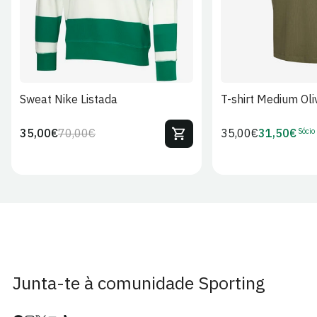
Sweat Nike Listada
T-shirt Medium Oli
Sócio
35,00€
70,00€
Preço
35,00€
31,50€
Preço
Preço
Preço
regular
regular
de
de
venda
Sócio
Junta-te à comunidade Sporting