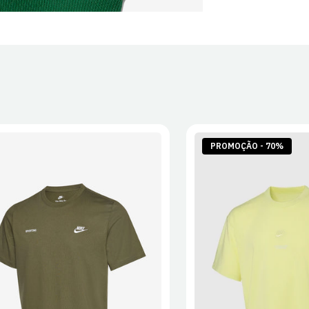
PROMOÇÃO - 70%
S
M
L
XL
2XL
S
M
L