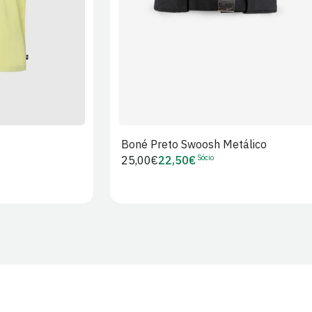
Boné Preto Swoosh Metálico
Sócio
Preço
25,00€
22,50€
Preço
regular
de
Sócio