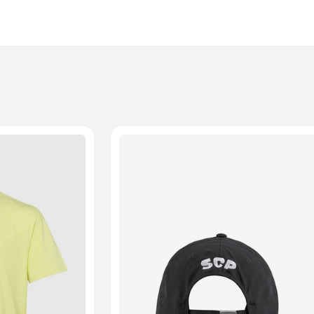
XL
2XL
S/M
M/L
L/XL