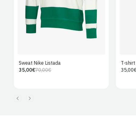
Sweat Nike Listada
T-shir
35,00€
70,00€
Preço
35,00
Preço
Preço
regula
regular
de
venda