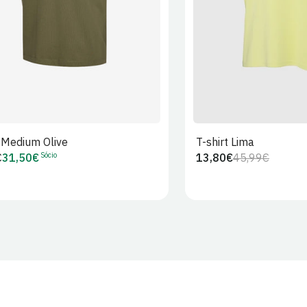
t Medium Olive
T-shirt Lima
Sócio
€
31,50€
13,80€
45,99€
Preço
Preço
Preço
r
de
regular
de
Sócio
venda