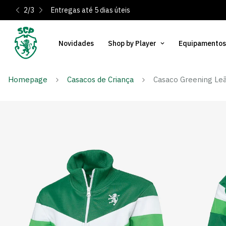
2
/
3
Entregas até 5 dias úteis
Novidades
Shop by Player
Equipamentos
Homepage
Casacos de Criança
Casaco Greening Le