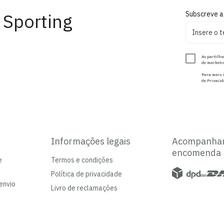
 Sporting
Subscreve a
Ao partilha
de marketin
Para mais i
de Privacid
Informações legais
Acompanha
encomenda
e
Termos e condições
Política de privacidade
envio
Livro de reclamações