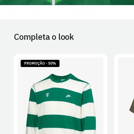
Completa o look
PROMOÇÃO - 50%
S
M
L
XL
2XL