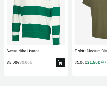
S
M
L
XL
2XL
S
M
L
Sweat Nike Listada
T-shirt Medium Oli
Sócio
35,00€
70,00€
Preço
35,00€
31,50€
Preço
Preço
Preço
regular
regular
de
de
venda
Sócio