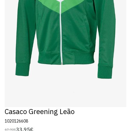
Casaco Greening Leão
1020126608
33,95€
67,90€
Preço
Preço