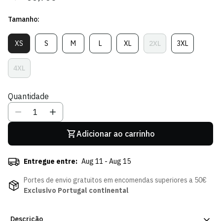
regular
de
Tamanho:
venda
XS
S
M
L
XL
2XL
3XL
Variante
Variante
Variante
Variante
Variante
Variante
Variante
Esgotada
Esgotada
Esgotada
Esgotada
Esgotada
Esgotada
Esgotada
Ou
Ou
Ou
Ou
Ou
Ou
Ou
4XL
Variante
Indisponível
Indisponível
Indisponível
Indisponível
Indisponível
Indisponível
Indisponível
Esgotada
Ou
Quantidade
Indisponível
Adicionar ao carrinho
Entregue entre:
Aug 11 - Aug 15
Portes de envio gratuitos em encomendas superiores a 50€
Exclusivo Portugal continental
Descrição