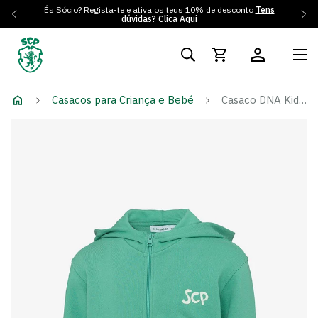
És Sócio? Regista-te e ativa os teus 10% de desconto
Tens
dúvidas? Clica Aqui
Casacos para Criança e Bebé
Casaco DNA Kids SCP Green - Menino