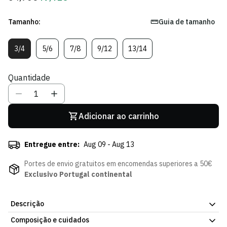
regular
de
Sócio
Tamanho:
Guia de tamanho
3/4
5/6
7/8
9/12
13/14
Variante
Variante
Variante
Variante
Variante
Esgotada
Esgotada
Esgotada
Esgotada
Esgotada
Ou
Ou
Ou
Ou
Ou
Quantidade
Indisponível
Indisponível
Indisponível
Indisponível
Indisponível
Adicionar ao carrinho
Entregue entre:
Aug 09 - Aug 13
Portes de envio gratuitos em encomendas superiores a 50€
Exclusivo Portugal continental
Descrição
Composição e cuidados
Mostra o teu lado mais verde com o Casaco DNA Kids SCP