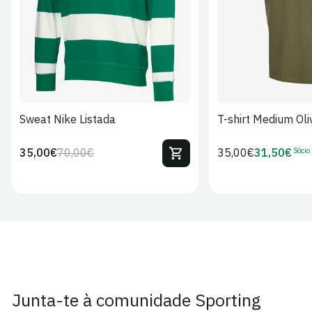
Sweat Nike Listada
T-shirt Medium Oli
Sócio
35,00€
70,00€
Preço
35,00€
31,50€
Preço
Preço
Preço
regular
regular
de
de
venda
Sócio
Junta-te à comunidade Sporting