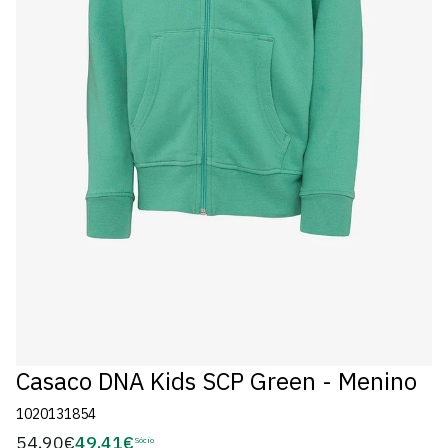
Casaco DNA Kids SCP Green - Menino
1020131854
54,90€
49,41€
Preço
Sócio
Preço