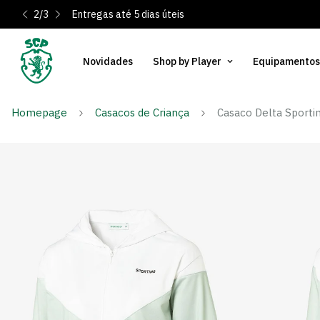
2
/
3
Entregas até 5 dias úteis
Novidades
Shop by Player
Equipamentos
Homepage
Casacos de Criança
Casaco Delta Sporti