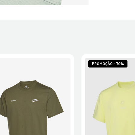
PROMOÇÃO - 70%
S
M
L
XL
2XL
S
M
L