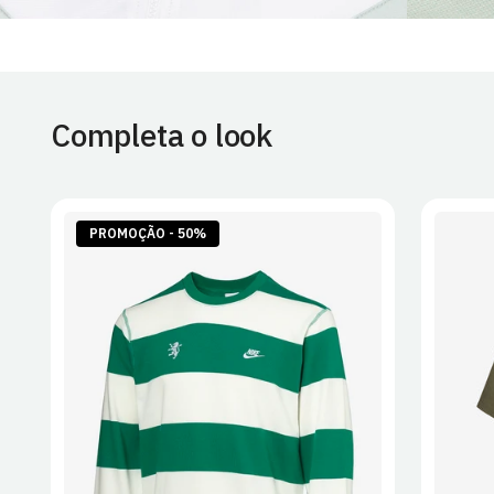
Completa o look
PROMOÇÃO - 50%
S
M
L
XL
2XL