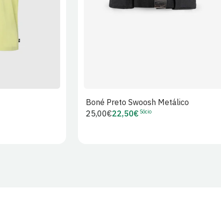
Boné Preto Swoosh Metálico
Sócio
Preço
25,00€
22,50€
Preço
regular
de
Sócio