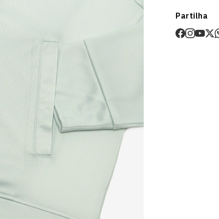
Envios
Partilha
Prazo estima
O valor dos p
Devoluções
30 dias após
Artigos pers
Para mais in
Devoluções
.