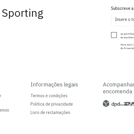
 Sporting
Subscreve a
Ao partilha
de marketin
Para mais i
de Privacid
Informações legais
Acompanha
encomenda
e
Termos e condições
Política de privacidade
envio
Livro de reclamações