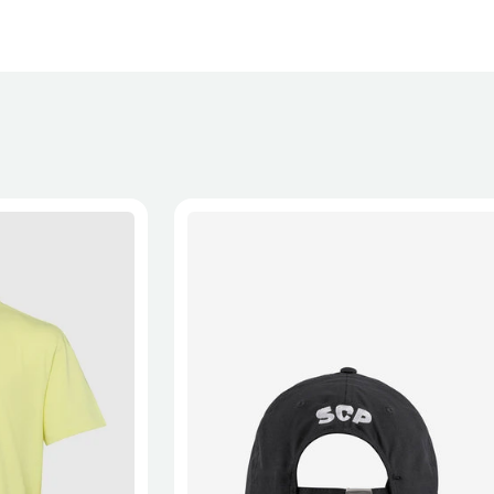
XL
2XL
S/M
M/L
L/XL