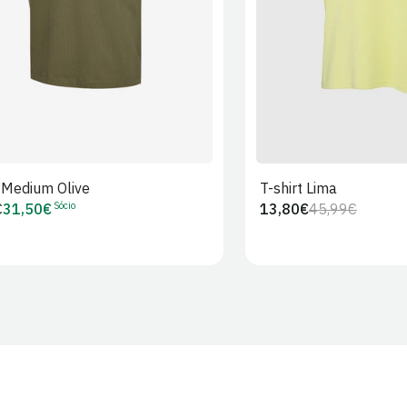
t Medium Olive
T-shirt Lima
Sócio
€
31,50€
13,80€
45,99€
Preço
Preço
Preço
r
de
regular
de
Sócio
venda