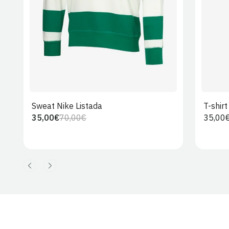
Sweat Nike Listada
T-shir
35,00€
70,00€
Preço
35,00
Preço
Preço
regula
regular
de
venda