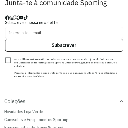
Junta-te à comunidade Sporting
Subscreve a nossa newsletter
Subscrever
Ao partilhares o teu email, concordas em receber a newsletter da Loja Verde Online, com
comunicações de marketing sobre o Sporting Clube de Portugal, bem como os seus produtos
e ofertas.
Para mais informações sobre o tratamento dos teus dados, consulta os Termos e Condições
e a Política de Privacidade.
Coleções
Novidades Loja Verde
Camisolas e Equipamentos Sporting
Equipamentos de Treino Sporting