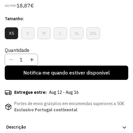
18,87€
62,90€
Preço
Preço
regular
de
Tamanho:
venda
XS
S
M
L
XL
2XL
Variante
Variante
Variante
Variante
Variante
Variante
Esgotada
Esgotada
Esgotada
Esgotada
Esgotada
Esgotada
Ou
Ou
Ou
Ou
Ou
Ou
Quantidade
Indisponível
Indisponível
Indisponível
Indisponível
Indisponível
Indisponível
Notifica-me quando estiver disponível
Entregue entre:
Aug 12 - Aug 16
Portes de envio gratuitos em encomendas superiores a 50€
Exclusivo Portugal continental
Descrição