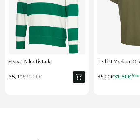
S
M
L
XL
2XL
S
M
L
Sweat Nike Listada
T-shirt Medium Oli
Sócio
35,00€
70,00€
Preço
35,00€
31,50€
Preço
Preço
Preço
regular
regular
de
de
venda
Sócio