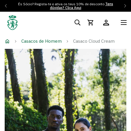
És Sócio? Regista-te e ativa os teus 10% de desconto
Tens
dúvidas? Clica Aqui
Casacos de Homem
Casaco Cloud Cream