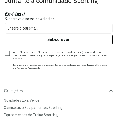
Junta-te à comunidade Sporting
Subscreve a nossa newsletter
Subscrever
Ao partilhares o teu email, concordas em receber a newsletter da Loja Verde Online, com
comunicações de marketing sobre o Sporting Clube de Portugal, bem como os seus produtos
e ofertas.
Para mais informações sobre o tratamento dos teus dados, consulta os Termos e Condições
e a Política de Privacidade.
Coleções
Novidades Loja Verde
Camisolas e Equipamentos Sporting
Equipamentos de Treino Sporting