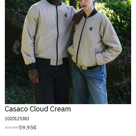
Casaco Cloud Cream
1020125383
59,95€
119,90€
Preço
Preço
regular
de