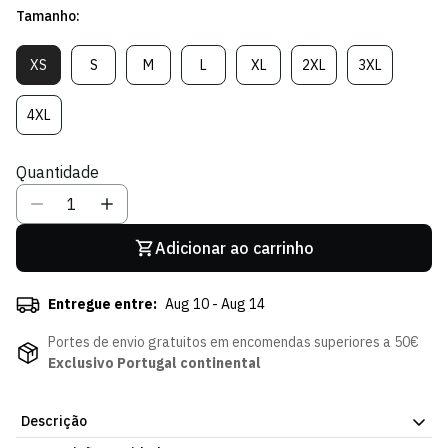
Tamanho:
venda
XS
S
M
L
XL
2XL
3XL
Variante
Variante
Variante
Variante
Variante
Variante
Variante
Esgotada
Esgotada
Esgotada
Esgotada
Esgotada
Esgotada
Esgotada
Ou
Ou
Ou
Ou
Ou
Ou
Ou
4XL
Variante
Indisponível
Indisponível
Indisponível
Indisponível
Indisponível
Indisponível
Indisponível
Esgotada
Ou
Quantidade
Indisponível
Adicionar ao carrinho
Entregue entre:
Aug 10 - Aug 14
Portes de envio gratuitos em encomendas superiores a 50€
Exclusivo Portugal continental
Descrição