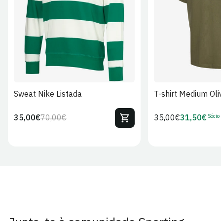
S
M
L
XL
2XL
S
M
L
Sweat Nike Listada
T-shirt Medium Oli
Sócio
35,00€
70,00€
Preço
35,00€
31,50€
Preço
Preço
Preço
regular
regular
de
de
venda
Sócio