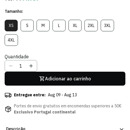
regular
de
Tamanho:
Sócio
XS
S
M
L
XL
2XL
3XL
Variante
Variante
Variante
Variante
Variante
Variante
Variante
Esgotada
Esgotada
Esgotada
Esgotada
Esgotada
Esgotada
Esgotada
Ou
Ou
Ou
Ou
Ou
Ou
Ou
4XL
Variante
Indisponível
Indisponível
Indisponível
Indisponível
Indisponível
Indisponível
Indisponível
Esgotada
Ou
Quantidade
Indisponível
Adicionar ao carrinho
Entregue entre:
Aug 09 - Aug 13
Portes de envio gratuitos em encomendas superiores a 50€
Exclusivo Portugal continental
Descrição