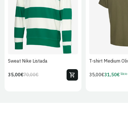
S
M
L
XL
2XL
S
M
L
Sweat Nike Listada
T-shirt Medium Oli
Sócio
35,00€
70,00€
Preço
35,00€
31,50€
Preço
Preço
Preço
regular
regular
de
de
venda
Sócio