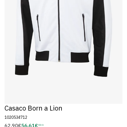
Casaco Born a Lion
1020534712
62,90€
56,61€
Preço
Sócio
Preço