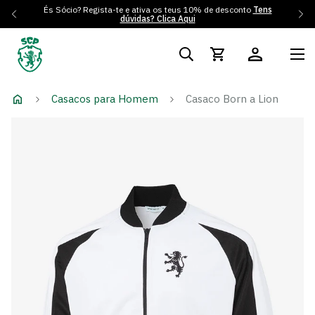
És Sócio? Regista-te e ativa os teus 10% de desconto
Tens
dúvidas? Clica Aqui
Casacos para Homem
Casaco Born a Lion