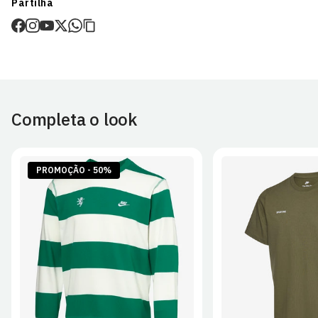
Partilha
de envio.
O valor dos portes é calculado no checkout.
Devoluções
30 dias após a recepção da encomenda - aplicam-se
Termos e
Condições.
Completa o look
Artigos personalizados não podem ser devolvidos.
Para mais informações, consulta a página de
Métodos e Custos
de Envio
e
Devoluções
.
PROMOÇÃO - 50%
S
M
L
XL
2XL
S
M
L