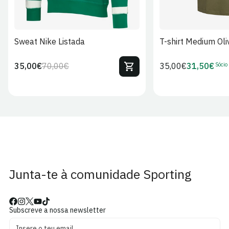
Sweat Nike Listada
T-shirt Medium Oli
Sócio
35,00€
70,00€
Preço
35,00€
31,50€
Preço
Preço
Preço
regular
regular
de
de
venda
Sócio
Junta-te à comunidade Sporting
Subscreve a nossa newsletter