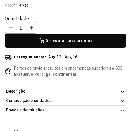
2,97€
9,90€
Preço
Preço
regular
de
Quantidade
venda
Adicionar ao carrinho
Entregue entre:
Aug 12 - Aug 16
Portes de envio gratuitos em encomendas superiores a 50€
Exclusivo Portugal continental
Descrição
Composição e cuidados
Caneca Branca SCP, da Loja Verde Online. Fácil de levar contigo,
para casa, trabalho ou viagem. Já disponível na Loja Verde
Envios e devoluções
Online.
Envios
Prazo estimado de entrega varia consoante o destino e método