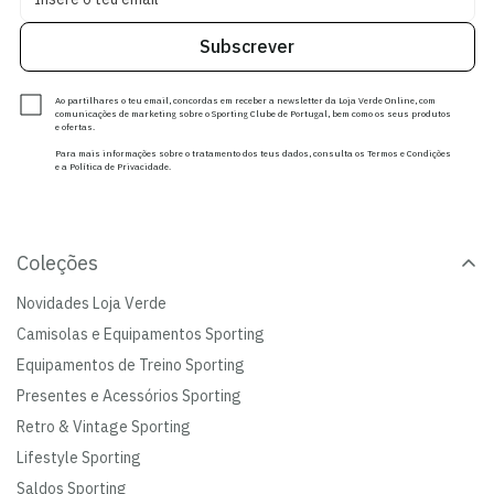
Subscrever
Ao partilhares o teu email, concordas em receber a newsletter da Loja Verde Online, com
comunicações de marketing sobre o Sporting Clube de Portugal, bem como os seus produtos
e ofertas.
Para mais informações sobre o tratamento dos teus dados, consulta os Termos e Condições
e a Política de Privacidade.
Coleções
Novidades Loja Verde
Camisolas e Equipamentos Sporting
Equipamentos de Treino Sporting
Presentes e Acessórios Sporting
Retro & Vintage Sporting
Lifestyle Sporting
Saldos Sporting