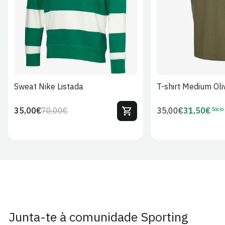
Sweat Nike Listada
T-shirt Medium Oli
Sócio
35,00€
70,00€
Preço
35,00€
31,50€
Preço
Preço
Preço
regular
regular
de
de
venda
Sócio
Junta-te à comunidade Sporting