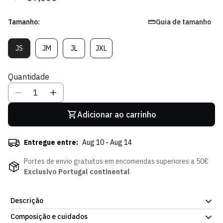
regular
de
venda
Tamanho:
Guia de tamanho
JS
JM
JL
JXL
Variante
Variante
Variante
Variante
Esgotada
Esgotada
Esgotada
Esgotada
Ou
Ou
Ou
Ou
Quantidade
Indisponível
Indisponível
Indisponível
Indisponível
Adicionar ao carrinho
Entregue entre:
Aug 10 - Aug 14
Portes de envio gratuitos em encomendas superiores a 50€
Exclusivo Portugal continental
Descrição
Composição e cuidados
Camisola Verve 24/25 - Criança. Corte simples, para o dia a dia.