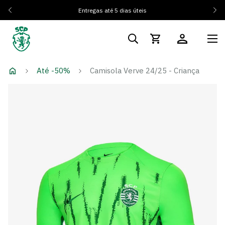
Entregas até 5 dias úteis
Até -50%
Camisola Verve 24/25 - Criança